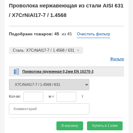
Балка двутавровая
105
Проволока нержавеющая из стали AISI 631
Балка тавровая
133
/ X7CrNiAl17-7 / 1.4568
Швеллер
95
Уголок
408
Заказать в 1 клик
Подобрано товаров: 45
из 45
Очистить фильтр
Сталь: X7CrNiAl17-7 / 1.4568 / 631
Фильтр
Проволока пружинная 0,2мм EN 10270-3
Кол-во:
м =
т
В корзину
Купить в 1 клик