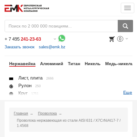
Togg
navi
+
7 495
241-23-63
0
Воспользуйтесь каталогом, положите товар в корзину и оформите заказ.
Заказать звонок
sales@emk.bz
ый
Нержавейка
Алюминий
Титан
Никель
Медь-никель
Лист, плита
2666
Рулон
250
Еще
Круг
1751
Квадрат
523
Полоса
857
Главная
Проволока
Шестигранник
205
Проволока нержавеющая из стали AISI 631 / X7CrNiAl17-7 /
Проволока
45
1.4568
Поковка
48