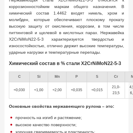
Нержавеющая сталь X2CrNiMoN22-5-3 относится к
коррозионностойким маркам общего назначения. В
химический состав 1.4462 входят никель, хром и
молибден, которые обеспечивают плоскому прокату
высокую защиту от окисления, коррозии, в том числе
питтинговой и щелевой в кислотных парах. Нержавейка
X2CrNiMoN22-5-3 характеризуется твердостью и
износостойкостью, отлично держит высокие температуры,
ударные нагрузки и температурные перепады.
Химический состав в % стали X2CrNiMoN22-5-3
С
Si
Mn
P
S
Cr
N
21,0-
4,
<0,030
<1,00
<2,00
<0,035
<0,015
23,5
6
Основные свойства нержавеющего рулона – это:
прочность на изгиб и растяжение;
высокое качество поверхности;
хорошая свариваемость и пластичность;