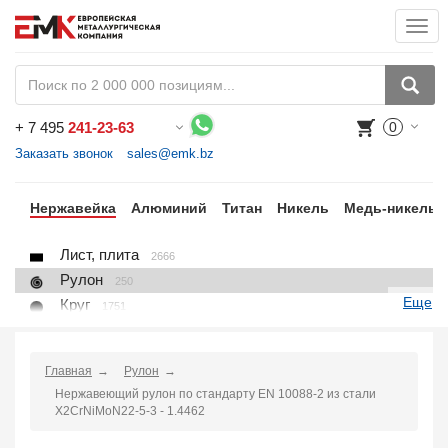
Togg
navi
+
7 495
241-23-63
0
Воспользуйтесь каталогом, положите товар в корзину и оформите заказ.
Заказать звонок
sales@emk.bz
ый
Нержавейка
Алюминий
Титан
Никель
Медь-никель
Лист, плита
2666
Рулон
250
Еще
Круг
1751
Квадрат
523
Полоса
857
Главная
Рулон
Шестигранник
205
Нержавеющий рулон по стандарту EN 10088-2 из стали
Проволока
45
X2CrNiMoN22-5-3 - 1.4462
Поковка
48