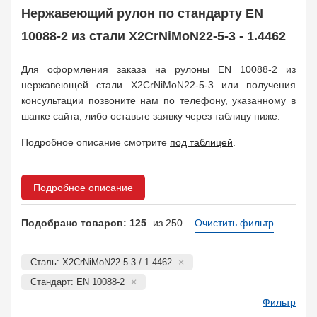
Балка двутавровая
105
Нержавеющий рулон по стандарту EN
Балка тавровая
133
10088-2 из стали X2CrNiMoN22-5-3 - 1.4462
Швеллер
95
Уголок
408
Для оформления заказа на рулоны EN 10088-2 из
Заказать в 1 клик
нержавеющей стали X2CrNiMoN22-5-3 или получения
консультации позвоните нам по телефону, указанному в
шапке сайта, либо оставьте заявку через таблицу ниже.
Подробное описание смотрите
под таблицей
.
Подробное описание
Подобрано товаров: 125
из 250
Очистить фильтр
Сталь: X2CrNiMoN22-5-3 / 1.4462
Стандарт: EN 10088-2
Фильтр