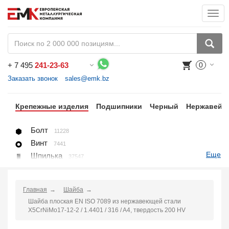
Togg
navi
+
7 495
241-23-63
0
Воспользуйтесь каталогом, положите товар в корзину и оформите заказ.
Заказать звонок
sales@emk.bz
цы
Крепежные изделия
Подшипники
Черный
Нержавейк
Болт
11228
Винт
7441
Еще
Шпилька
37547
Гайка
1271
Шайба
1225
Главная
Шайба
Пробка, вставка
78
Шайба плоская EN ISO 7089 из нержавеющей стали
U-болт (хомут)
266
X5CrNiMo17-12-2 / 1.4401 / 316 / A4, твердость 200 HV
Крепление для труб (хомут, скоба, зажим)
10