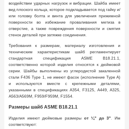
воздействии ударных нагрузок и вибрации. Шайба имеет
вид плоского кольца, которое подкладывается под гайку и/
или головку болта и винта для увеличения прижимной
поверхности во избежание проваливания метиза в
отверстие, а также повреждения поверхности и смятия
стенок деталей при затяжке соединения.
Требования к размерам, материалу изготовления и
техническим характеристикам шайб регламентирует
стандартная спецификация ASME B18.21.1,
соответственно которой изделия относятся к дюймовой
серии. Шайбы выполнены из углеродистой закаленной
стали F436 Type 1, не имеют фасок (исполнение Type A)
и используются вместе с крепежными деталями,
указанными в спецификациях A354, F3125, A449, A325,
A563/A569M, F959/F959M, F1554.
Размеры шайб ASME B18.21.1
Изделия имеют дюймовые размеры
от ¼" до 3"
. Им
соответствуют: