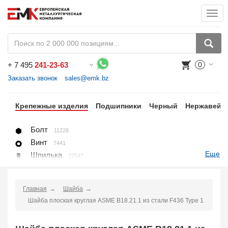
Togg
navi
+
7 495
241-23-63
0
Воспользуйтесь каталогом, положите товар в корзину и оформите заказ.
Заказать звонок
sales@emk.bz
цы
Крепежные изделия
Подшипники
Черный
Нержавейк
Болт
11228
Винт
7441
Еще
Шпилька
37547
Гайка
1271
Шайба
1225
Главная
Шайба
Пробка, вставка
78
Шайба плоская круглая ASME B18.21.1 из стали F436 Type 1
U-болт (хомут)
266
Крепление для труб (хомут, скоба, зажим)
10