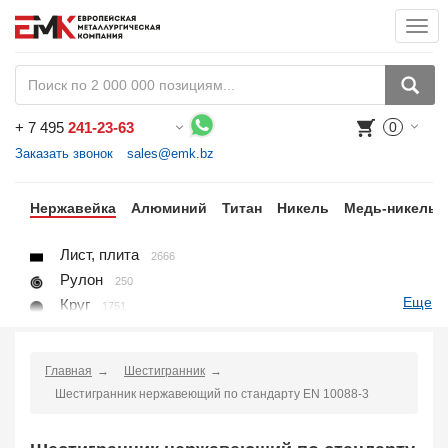
Togg
navi
+
7 495
241-23-63
0
Воспользуйтесь каталогом, положите товар в корзину и оформите заказ.
Заказать звонок
sales@emk.bz
ый
Нержавейка
Алюминий
Титан
Никель
Медь-никель
Лист, плита
2666
Рулон
250
Еще
Круг
1751
Квадрат
523
Полоса
857
Главная
Шестигранник
Шестигранник
205
Шестигранник нержавеющий по стандарту EN 10088-3
Проволока
45
Поковка
48