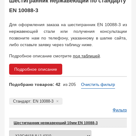
Шестигранник нержавеющий по стандарту
Балка двутавровая
105
Балка тавровая
EN 10088-3
133
Швеллер
95
Для оформления заказа на шестигранник EN 10088-3 из
Уголок
408
нержавеющей стали или получения консультации
Заказать в 1 клик
позвоните нам по телефону, указанному в шапке сайта,
либо оставьте заявку через таблицу ниже.
Подробное описание смотрите
под таблицей
.
Подробное описание
Подобрано товаров: 42
из 205
Очистить фильтр
Стандарт: EN 10088-3
Фильтр
Шестигранник нержавеющий 10мм EN 10088-3