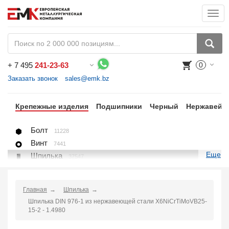
Togg
navi
+
7 495
241-23-63
0
Воспользуйтесь каталогом, положите товар в корзину и оформите заказ.
Заказать звонок
sales@emk.bz
цы
Крепежные изделия
Подшипники
Черный
Нержавейк
Болт
11228
Винт
7441
Еще
Шпилька
37547
Гайка
1271
Шайба
1225
Главная
Шпилька
Пробка, вставка
78
Шпилька DIN 976-1 из нержавеющей стали X6NiCrTiMoVB25-
U-болт (хомут)
266
15-2 - 1.4980
Крепление для труб (хомут, скоба, зажим)
10