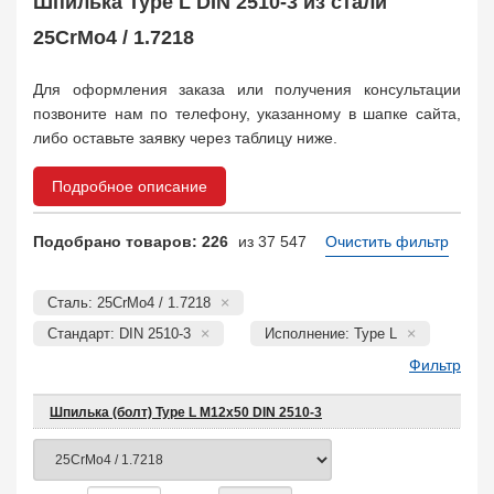
Шпилька Type L DIN 2510-3 из стали
Заказать в 1 клик
25CrMo4 / 1.7218
Для оформления заказа или получения консультации
позвоните нам по телефону, указанному в шапке сайта,
либо оставьте заявку через таблицу ниже.
Подробное описание
Подобрано товаров: 226
из 37 547
Очистить фильтр
Сталь: 25CrMo4 / 1.7218
Стандарт: DIN 2510-3
Исполнение: Type L
Фильтр
Шпилька (болт) Type L М12х50 DIN 2510-3