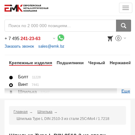
Togg
navi
+
7 495
241-23-63
0
Воспользуйтесь каталогом, положите товар в корзину и оформите заказ.
Заказать звонок
sales@emk.bz
цы
Крепежные изделия
Подшипники
Черный
Нержавейк
Болт
11228
Винт
7441
Еще
Шпилька
37547
Гайка
1271
Шайба
1225
Главная
Шпилька
Пробка, вставка
78
Шпилька Type L DIN 2510-3 из стали 25CrMo4 / 1.7218
U-болт (хомут)
266
Крепление для труб (хомут, скоба, зажим)
10