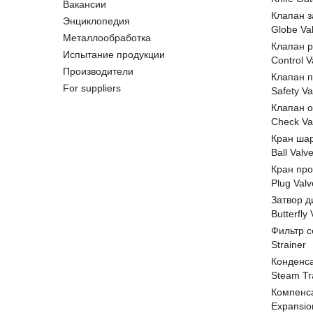
Вакансии
Клапан 
Энциклопедия
Globe Va
Металлообработка
Клапан 
Испытание продукции
Control V
Производители
Клапан 
For suppliers
Safety Va
Клапан 
Check Va
Кран ша
Ball Valv
Кран пр
Plug Valv
Затвор д
Butterfly
Фильтр с
Strainer
Конденс
Steam Tr
Компенс
Expansio