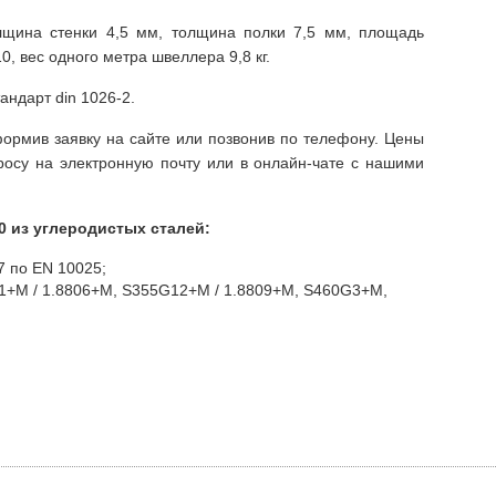
лщина стенки 4,5 мм, толщина полки 7,5 мм, площадь
0, вес одного метра швеллера 9,8 кг.
ндарт din 1026-2.
ормив заявку на сайте или позвонив по телефону. Цены
росу на электронную почту или в онлайн-чате с нашими
 из углеродистых сталей:
77 по EN 10025;
11+M / 1.8806+M, S355G12+M / 1.8809+M, S460G3+M,