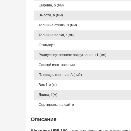
Ширина, b (мм)
Высота, h (мм)
Толщина стенки, s (мм)
Толщина полки, t (мм)
Стандарт
Радиус внутреннего закругления, r1 (мм)
Способ изготовления
Площадь сечения, A (см2)
Вес 1 м (кг)
Длина, l (м)
Сортировка на сайте
Описание
Швеллер UPE 100
– это вид фасонного металлопро