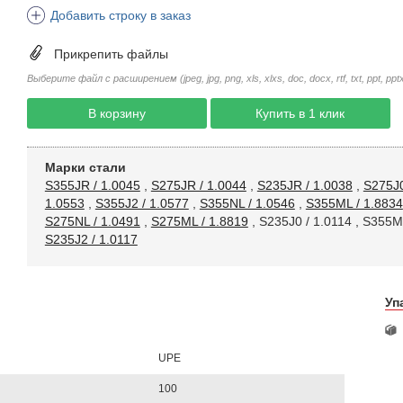
Добавить строку в заказ
Прикрепить файлы
Выберите файл с расширением (jpeg, jpg, png, xls, xlxs, doc, docx, rtf, txt, ppt, pptx, 
В корзину
Купить в 1 клик
Марки стали
S355JR / 1.0045
,
S275JR / 1.0044
,
S235JR / 1.0038
,
S275J0
1.0553
,
S355J2 / 1.0577
,
S355NL / 1.0546
,
S355ML / 1.8834
S275NL / 1.0491
,
S275ML / 1.8819
,
S235J0 / 1.0114
,
S355MO
S235J2 / 1.0117
Уп
UPE
100