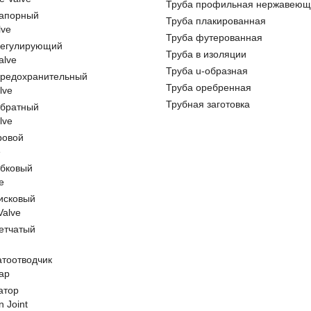
Труба профильная нержавеющ
запорный
Труба плакированная
lve
Труба футерованная
регулирующий
Труба в изоляции
alve
Труба u-образная
предохранительный
Труба оребренная
lve
Трубная заготовка
обратный
lve
ровой
e
обковый
e
исковый
 Valve
етчатый
атоотводчик
ap
атор
n Joint