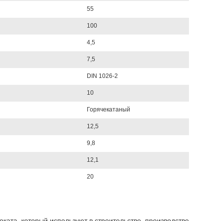
55
100
4,5
7,5
DIN 1026-2
10
Горячекатаный
12,5
9,8
12,1
20
ката, который используют в строительстве, производстве