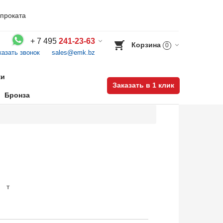
проката
+
7 495
241-23-63
Корзина
0
казать звонок
sales@emk.bz
Воспользуйтесь каталогом, положите товар в корзину и оформите заказ.
ки
Заказать в 1 клик
Бронза
т