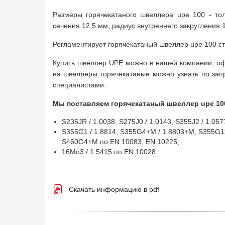
Размеры горячекатаного швеллера upe 100 - то
сечения 12,5 мм, радиус внутреннего закругления 1
Регламентирует горячекатаный швеллер upe 100 ста
Купить швеллер UPE можно в нашей компании, оф
на швеллеры горячекатаные можно узнать по зап
специалистами.
Мы поставляем горячекатаный швеллер upe 100
S235JR / 1.0038, S275J0 / 1.0143, S355J2 / 1.05
S355G1 / 1.8814, S355G4+M / 1.8803+M, S355G
S460G4+M по EN 10083, EN 10225;
16Mo3 / 1.5415 по EN 10028.
Скачать информацию в pdf