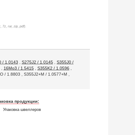
7z, rar, zip, pdf).
 / 1.0143
,
S275J2 / 1.0145
,
S355J0 /
,
16Mo3 / 1.5415
,
S355K2 / 1.0596
,
 / 1.8803
,
S355J2+M / 1.0577+M
,
аковка продукции:
Упаковка швеллеров