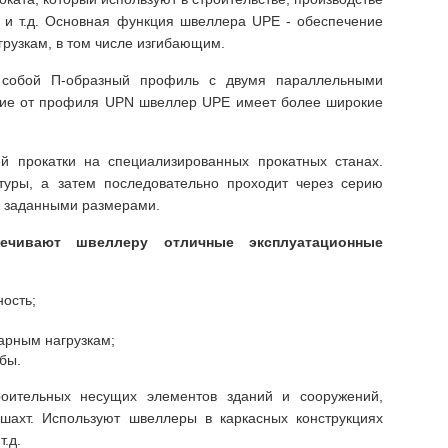
в и т.д. Основная функция швеллера UPE - обеспечение
грузкам, в том числе изгибающим.
 собой П-образный профиль с двумя параллельными
личие от профиля UPN швеллер UPE имеет более широкие
й прокатки на специализированных прокатных станах.
туры, а затем последовательно проходит через серию
с заданными размерами.
ечивают швеллеру отличные эксплуатационные
ность;
арным нагрузкам;
бы.
оительных несущих элементов зданий и сооружений,
шахт. Используют швеллеры в каркасных конструкциях
.д.