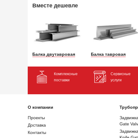
Вместе дешевле
Балка двутавровая
Балка тавровая
Комплексные
Сервисные
поставки
услуги
О компании
Трубопр
Проекты
Задвижк
Gate Val
Доставка
Задвижк
Контакты
Knife Gat