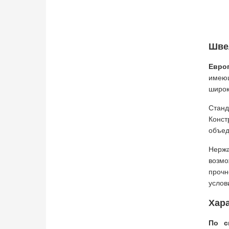
Швел
Евро
имеющ
широк
Стан
Конст
объед
Нержа
возмо
прочн
услов
Хара
По с