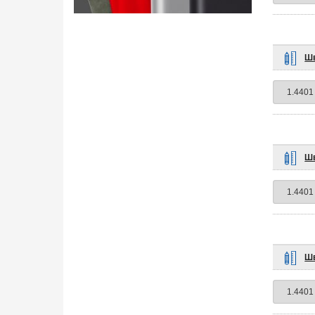
Шв
Шв
Шв