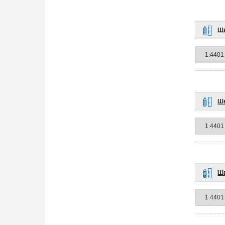
Шв
Шв
Шв