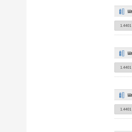
Шв
Шв
Шв