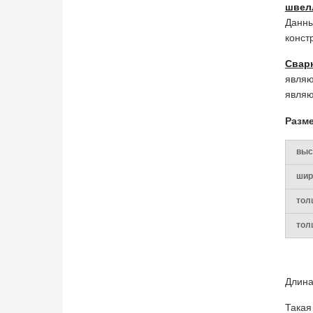
швел
Данны
конст
Свар
являю
являю
Разм
выс
шир
тол
тол
Длина
Такая