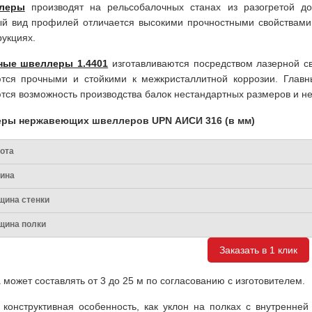
леры
производят на рельсобалочных станах из разогретой до 
й вид профилей отличается высокими прочностными свойствами
рукциях.
ные швеллеры 1.4401
изготавливаются посредством лазерной св
тся прочными и стойкими к межкристаллитной коррозии. Глав
тся возможность производства балок нестандартных размеров и н
еры нержавеющих швеллеров UPN АИСИ 316 (в мм)
ота
ина
щина стенки
щина полки
Заказать в 1 клик
 может составлять от 3 до 25 м по согласованию с изготовителем.
 конструктивная особенность, как уклон на полках с внутренне