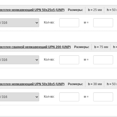
еллер нержавеющий UPN 50х25х5 (UNP)
Размеры:
b =
25 мм
h =
50 
Кол-во:
м =
еллер сварной нержавеющий UPN 200 (UNP)
Размеры:
b =
75 мм
h 
Кол-во:
м =
еллер нержавеющий UPN 50х38х5 (UNP)
Размеры:
b =
38 мм
h =
50 
Кол-во:
м =