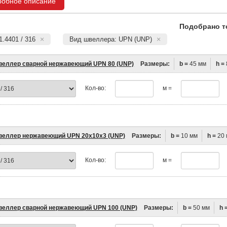
робное описание
Подобрано т
1.4401 / 316
Вид швеллера: UPN (UNP)
еллер сварной нержавеющий UPN 80 (UNP)
Размеры:
b =
45 мм
h =
Кол-во:
м =
еллер нержавеющий UPN 20х10х3 (UNP)
Размеры:
b =
10 мм
h =
20 
Кол-во:
м =
еллер сварной нержавеющий UPN 100 (UNP)
Размеры:
b =
50 мм
h 