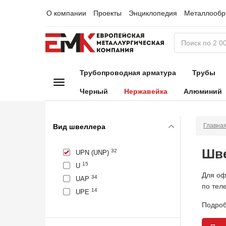
О компании
Проекты
Энциклопедия
Металлообр
Трубопроводная арматура
Трубы
Черный
Нержавейка
Алюминий
Главна
Вид швеллера
Шве
32
UPN (UNP)
15
U
Для оф
34
UAP
по тел
14
UPE
Подроб