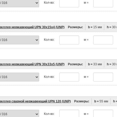
Кол-во:
м =
еллер нержавеющий UPN 30х15х4 (UNP)
Размеры:
b =
15 мм
h =
30 
Кол-во:
м =
еллер нержавеющий UPN 30х33х5 (UNP)
Размеры:
b =
33 мм
h =
30 
Кол-во:
м =
еллер сварной нержавеющий UPN 120 (UNP)
Размеры:
b =
55 мм
h 
Кол-во:
м =