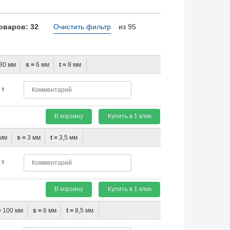
оваров: 32
Очистить фильтр
из 95
80 мм
s =
6 мм
t =
8 мм
т
В корзину
Купить в 1 клик
мм
s =
3 мм
t =
3,5 мм
т
В корзину
Купить в 1 клик
=
100 мм
s =
6 мм
t =
8,5 мм