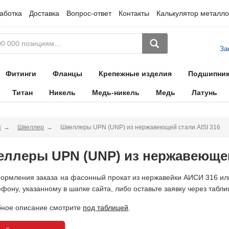
аботка
Доставка
Вопрос-ответ
Контакты
Калькулятор металло
За
Фитинги
Фланцы
Крепежные изделия
Подшипни
Титан
Никель
Медь-никель
Медь
Латунь
я
Швеллер
Швеллеры UPN (UNP) из нержавеющей стали AISI 316
ллеры UPN (UNP) из нержавеющей 
ормления заказа на фасонный прокат из нержавейки АИСИ 316 или
ефону, указанному в шапке сайта, либо оставьте заявку через табли
ное описание смотрите
под таблицей
.