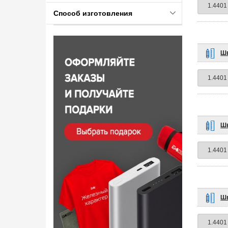
Способ изготовления
Шв
Шв
Шв