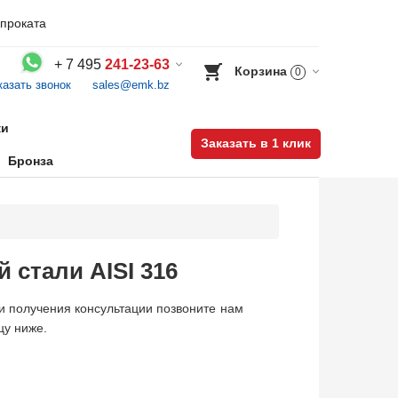
проката
+
7 495
241-23-63
Корзина
0
казать звонок
sales@emk.bz
Воспользуйтесь каталогом, положите товар в корзину и оформите заказ.
ки
Заказать в 1 клик
Бронза
стали AISI 316
 получения консультации позвоните нам
цу ниже.