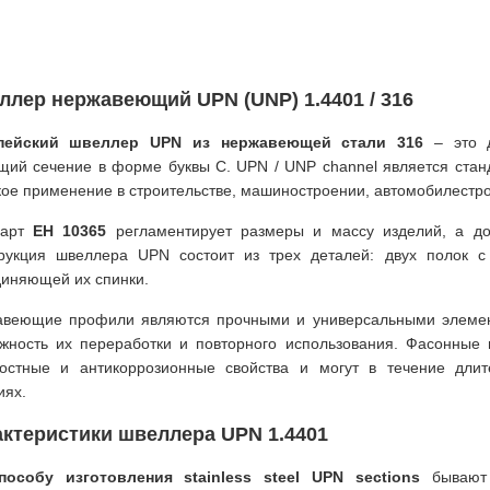
лер нержавеющий UPN (UNP) 1.4401 / 316
пейский швеллер UPN из нержавеющей стали 316
– это 
ий сечение в форме буквы С. UPN / UNP channel является ста
ое применение в строительстве, машиностроении, автомобилестро
дарт
ЕН 10365
регламентирует размеры и массу изделий, а д
рукция швеллера UPN состоит из трех деталей: двух полок с
иняющей их спинки.
веющие профили являются прочными и универсальными элемен
жность их переработки и повторного использования. Фасонные
остные и антикоррозионные свойства и могут в течение длит
иях.
ктеристики швеллера UPN 1.4401
пособу изготовления stainless steel UPN sections
бывают 