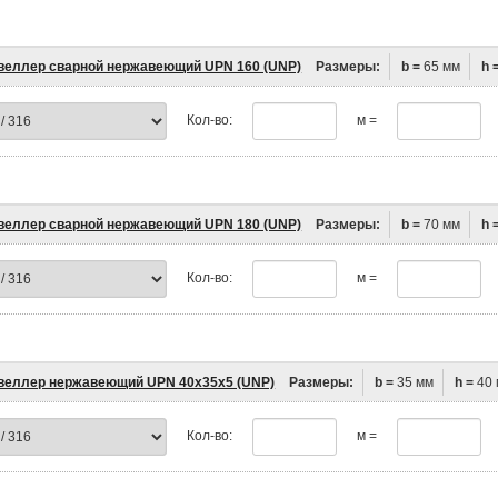
еллер сварной нержавеющий UPN 160 (UNP)
Размеры:
b =
65 мм
h 
Кол-во:
м =
еллер сварной нержавеющий UPN 180 (UNP)
Размеры:
b =
70 мм
h 
Кол-во:
м =
еллер нержавеющий UPN 40х35х5 (UNP)
Размеры:
b =
35 мм
h =
40 
Кол-во:
м =