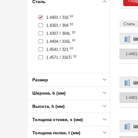
Под
Сталь
32
1.4401 / 316
Сталь: 
32
1.4301 / 304
32
1.4307 / 304L
Шв
32
1.4404 / 316L
32
1.4541 / 321
32
1.4571 / 316Ti
Размер
Шв
Ширина, b (мм)
Высота, h (мм)
Толщина стенки, s (мм)
Шв
Толщина полки, t (мм)