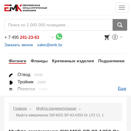
Togg
navi
+
7 495
241-23-63
0
Воспользуйтесь каталогом, положите товар в корзину и оформите заказ.
Заказать звонок
sales@emk.bz
бы
Фитинги
Фланцы
Крепежные изделия
Подшипники
Отвод
33435
Тройник
15860
Еще
Переход
24553
Переход ниппельный
16558
Ниппель
9563
Главная
Муфта соединительная
Крестовина
361
Муфта-американка SW MSS SP-83 A350 Gr. LF2 CL 1
Переходник понижающий
190
Муфта, полумуфта
935