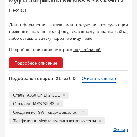
Муфта-американка SW MSS SP-83 A350 Gr.
Муфта соединительная
683
Заглушка, крышка
LF2 CL 1
1708
Пробка
72
Для оформления заказа или получения консультации
Втулка, футорка
135
позвоните нам по телефону, указанному в шапке сайта,
Бобышка
63248
либо оставьте заявку через таблицу ниже.
Седло
211
Днище
11832
Подробное описание смотрите
под таблицей
.
Втулка для фланца
698
Заказать в 1 клик
Подробное описание
Подобрано товаров: 21
из 683
Очистить фильтр
Сталь: A350 Gr. LF2 CL 1
Стандарт: MSS SP-83
Соединение: SW - сварка внахлест
Тип фитинга: Муфта-американка коническая
Фильтр