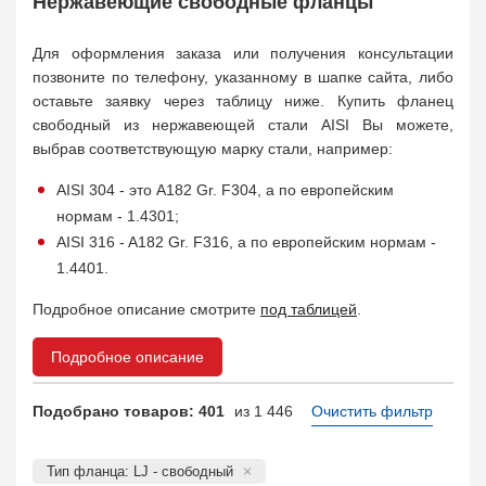
Нержавеющие свободные фланцы
КОФ, ответный
4823
Отбортовка, втулка, кольцо
1119
Для оформления заказа или получения консультации
Прокладка фланцевая
4755
позвоните по телефону, указанному в шапке сайта, либо
Заказать в 1 клик
оставьте заявку через таблицу ниже. Купить фланец
свободный из нержавеющей стали AISI Вы можете,
выбрав соответствующую марку стали, например:
AISI 304 - это A182 Gr. F304, а по европейским
нормам - 1.4301;
AISI 316 - A182 Gr. F316, а по европейским нормам -
1.4401.
Подробное описание смотрите
под таблицей
.
Подробное описание
Подобрано товаров: 401
из 1 446
Очистить фильтр
Тип фланца: LJ - свободный