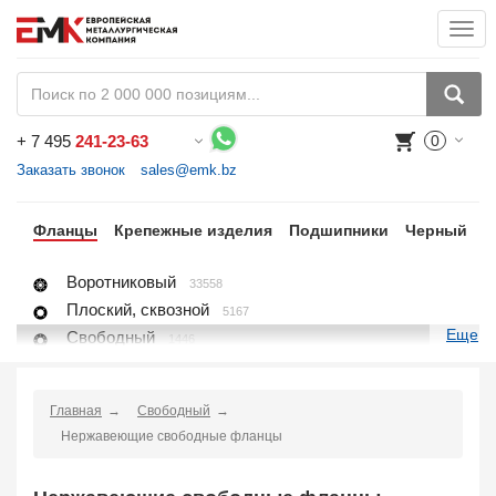
Togg
navi
+
7 495
241-23-63
0
Воспользуйтесь каталогом, положите товар в корзину и оформите заказ.
Заказать звонок
sales@emk.bz
ги
Фланцы
Крепежные изделия
Подшипники
Черный
Н
Воротниковый
33558
Плоский, сквозной
5167
Еще
Свободный
1446
Глухой, заглушка
8396
Раструбный
4118
Главная
Свободный
Резьбовой
1650
Нержавеющие свободные фланцы
Воротниковый удлиненный
428
Заглушка поворотная
2667