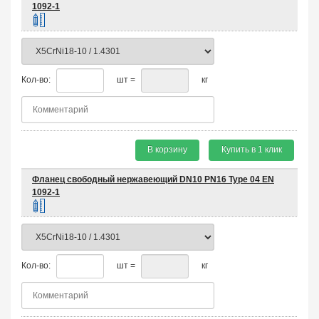
1092-1
Кол-во:
шт =
кг
В корзину
Купить в 1 клик
Фланец свободный нержавеющий DN10 PN16 Type 04 EN
1092-1
Кол-во:
шт =
кг