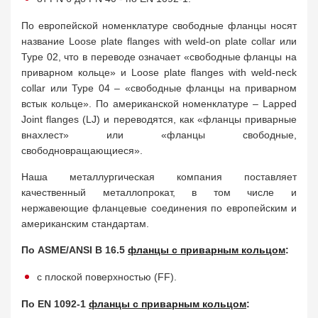
По европейской номенклатуре свободные фланцы носят
название Loose plate flanges with weld-on plate collar или
Type 02, что в переводе означает «свободные фланцы на
приварном кольце» и Loose plate flanges with weld-neck
collar или Type 04 – «свободные фланцы на приварном
встык кольце». По американской номенклатуре – Lapped
Joint flanges (LJ) и переводятся, как «фланцы приварные
внахлест» или «фланцы свободные,
свободновращающиеся».
Наша металлургическая компания поставляет
качественный металлопрокат, в том числе и
нержавеющие фланцевые соединения по европейским и
американским стандартам.
По ASME/ANSI B 16.5
фланцы с приварным кольцом
:
с плоской поверхностью (FF).
По EN 1092-1
фланцы с приварным кольцом
: