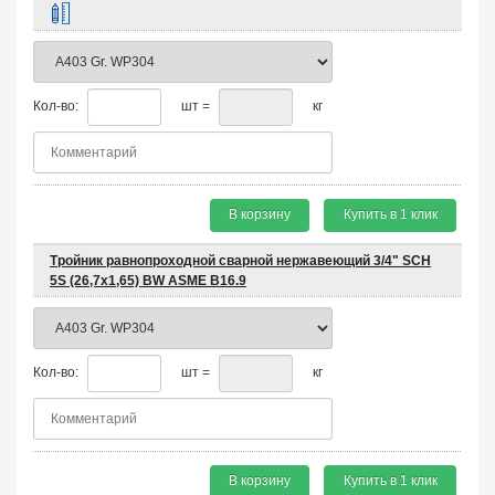
Кол-во:
шт =
кг
В корзину
Купить в 1 клик
Тройник равнопроходной сварной нержавеющий 3/4" SCH
5S (26,7х1,65) BW ASME B16.9
Кол-во:
шт =
кг
В корзину
Купить в 1 клик