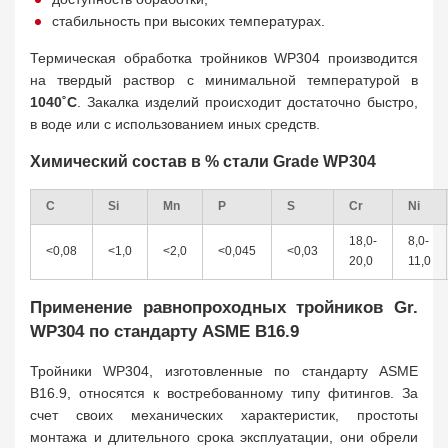
стабильность при высоких температурах.
Термическая обработка тройников WP304 производится
на твердый раствор с минимальной температурой в
1040˚С
. Закалка изделий происходит достаточно быстро,
в воде или с использованием иных средств.
Химический состав в % стали Grade WP304
C
Si
Mn
P
S
Cr
Ni
18,0-
8,0-
<0,08
<1,0
<2,0
<0,045
<0,03
20,0
11,0
Применение равнопроходных тройников Gr.
WP304 по стандарту ASME B16.9
Тройники WP304, изготовленные по стандарту ASME
B16.9, относятся к востребованному типу фитингов. За
счет своих механических характеристик, простоты
монтажа и длительного срока эксплуатации, они обрели