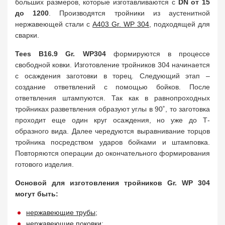
больших размеров, которые изготавливаются с
DN от 15
до 1200
. Производятся тройники из аустенитной
нержавеющей стали с
A403 Gr. WP 304
, подходящей для
сварки.
Tees B16.9 Gr. WP304
формируются в процессе
свободной ковки. Изготовление тройников 304 начинается
с осаждения заготовки в торец. Следующий этап –
создание ответвлений с помощью бойков. После
ответвления штампуются. Так как в равнопроходных
тройниках разветвления образуют углы в 90˚, то заготовка
проходит еще один круг осаждения, но уже до Т-
образного вида. Далее чередуются выравнивание торцов
тройника посредством ударов бойками и штамповка.
Повторяются операции до окончательного формирования
готового изделия.
Основой для изготовления тройников Gr. WP 304
могут быть:
нержавеющие трубы
;
нержавеющие поковки
;