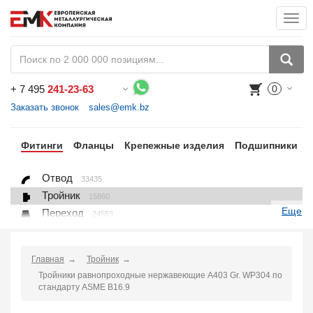
Togg
navi
+
7 495
241-23-63
0
Воспользуйтесь каталогом, положите товар в корзину и оформите заказ.
Заказать звонок
sales@emk.bz
бы
Фитинги
Фланцы
Крепежные изделия
Подшипники
Отвод
33435
Тройник
15860
Еще
Переход
24553
Переход ниппельный
16558
Ниппель
9563
Главная
Тройник
Крестовина
361
Тройники равнопроходные нержавеющие A403 Gr. WP304 по
Переходник понижающий
190
стандарту ASME B16.9
Муфта, полумуфта
935