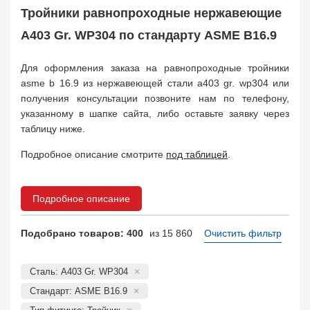
Муфта соединительная
683
Тройники равнопроходные нержавеющие
Заглушка, крышка
1708
A403 Gr. WP304 по стандарту ASME B16.9
Пробка
72
Втулка, футорка
135
Для оформления заказа на равнопроходные тройники
Бобышка
63248
asme b 16.9 из нержавеющей стали a403 gr. wp304 или
Седло
211
получения консультации позвоните нам по телефону,
Днище
11832
указанному в шапке сайта, либо оставьте заявку через
Втулка для фланца
698
таблицу ниже.
Заказать в 1 клик
Подробное описание смотрите
под таблицей
.
Подробное описание
Подобрано товаров: 400
из 15 860
Очистить фильтр
Сталь: A403 Gr. WP304
Стандарт: ASME B16.9