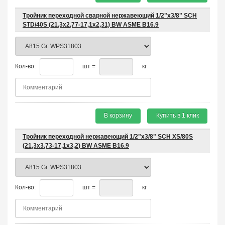
Тройник переходной сварной нержавеющий 1/2"х3/8" SCH
STD/40S (21,3х2,77-17,1х2,31) BW ASME B16.9
Кол-во:
шт =
кг
В корзину
Купить в 1 клик
Тройник переходной нержавеющий 1/2"х3/8" SCH XS/80S
(21,3x3,73-17,1x3,2) BW ASME B16.9
Кол-во:
шт =
кг