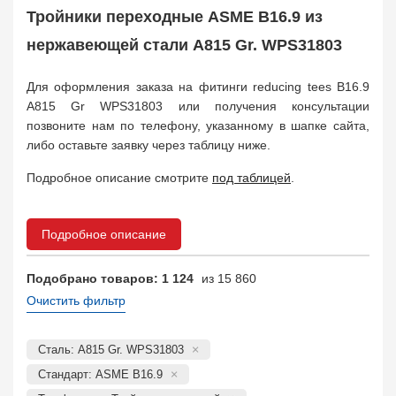
Муфта соединительная
683
Тройники переходные ASME B16.9 из
Заглушка, крышка
1708
нержавеющей стали A815 Gr. WPS31803
Пробка
72
Втулка, футорка
135
Для оформления заказа на фитинги reducing tees B16.9
Бобышка
63248
A815 Gr WPS31803 или получения консультации
Седло
211
позвоните нам по телефону, указанному в шапке сайта,
Днище
11832
либо оставьте заявку через таблицу ниже.
Втулка для фланца
698
Подробное описание смотрите
под таблицей
.
Заказать в 1 клик
Подробное описание
Подобрано товаров: 1 124
из 15 860
Очистить фильтр
Сталь: A815 Gr. WPS31803
Стандарт: ASME B16.9