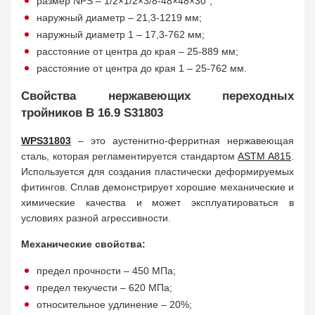
размер NPS – 1/2×1/2×3/8-48×48×30”;
наружный диаметр – 21,3-1219 мм;
наружный диаметр 1 – 17,3-762 мм;
расстояние от центра до края – 25-889 мм;
расстояние от центра до края 1 – 25-762 мм.
Свойства нержавеющих переходных
тройников B 16.9 S31803
WPS31803
– это аустенитно-ферритная нержавеющая
сталь, которая регламентируется стандартом
ASTM A815
.
Используется для создания пластически деформируемых
фитингов. Сплав демонстрирует хорошие механические и
химические качества и может эксплуатироваться в
условиях разной агрессивности.
Механические свойства:
предел прочности – 450 МПа;
предел текучести – 620 МПа;
относительное удлинение – 20%;