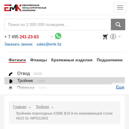
Togg
navi
+
7 495
241-23-63
0
Воспользуйтесь каталогом, положите товар в корзину и оформите заказ.
Заказать звонок
sales@emk.bz
бы
Фитинги
Фланцы
Крепежные изделия
Подшипники
Отвод
33435
Тройник
15860
Еще
Переход
24553
Переход ниппельный
16558
Ниппель
9563
Главная
Тройник
Крестовина
361
Тройники переходные ASME B16.9 из нержавеющей стали
Переходник понижающий
190
A815 Gr. WPS31803
Муфта, полумуфта
935