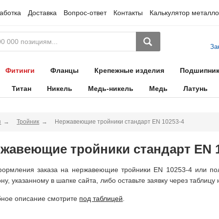
аботка
Доставка
Вопрос-ответ
Контакты
Калькулятор металло
За
Фитинги
Фланцы
Крепежные изделия
Подшипни
Титан
Никель
Медь-никель
Медь
Латунь
я
Тройник
Нержавеющие тройники стандарт EN 10253-4
жавеющие тройники стандарт EN 1
ормления заказа на нержавеющие тройники EN 10253-4 или пол
ну, указанному в шапке сайта, либо оставьте заявку через таблицу 
ное описание смотрите
под таблицей
.