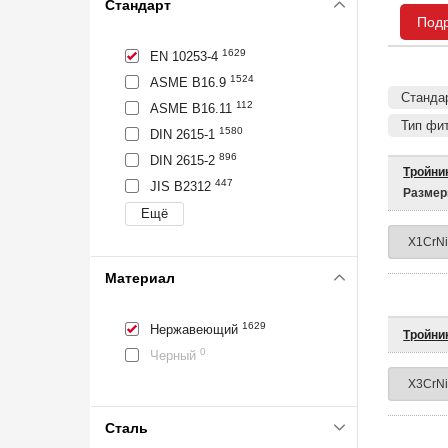
Стандарт
Под
1629
EN 10253-4
1524
ASME B16.9
Стандар
112
ASME B16.11
Тип фит
1580
DIN 2615-1
896
DIN 2615-2
Тройник
447
JIS B2312
Размер
Материал
1629
Нержавеющий
Тройни
0
Черный
Сталь