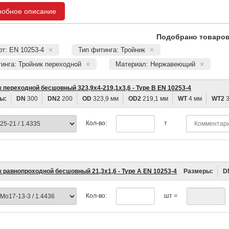
робное описание
Подобрано товаров:
т: EN 10253-4
Тип фитинга: Тройник
инга: Тройник переходной
Материал: Нержавеющий
 переходной бесшовный 323,9х4-219,1х3,6 - Type B EN 10253-4
ы:
DN
300
DN2
200
OD
323,9 мм
OD2
219,1 мм
WT
4 мм
WT2
3
Кол-во:
т
к равнопроходной бесшовный 21,3х1,6 - Type A EN 10253-4
Размеры:
D
Кол-во:
шт =