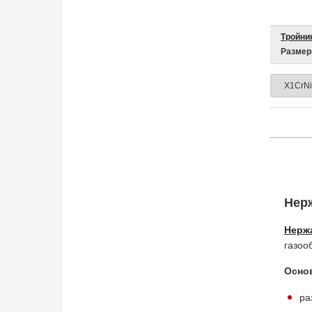
Тройник
Размер
Нерж
Нерж
газоо
Осно
ра