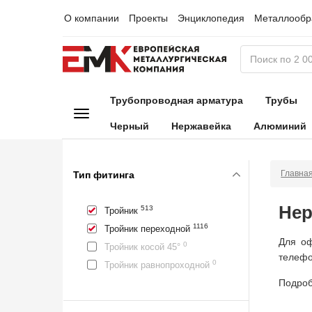
О компании
Проекты
Энциклопедия
Металлообр
Трубопроводная арматура
Трубы
Черный
Нержавейка
Алюминий
Главна
Тип фитинга
Нер
513
Тройник
1116
Тройник переходной
Для оф
0
Тройник косой 45°
телефо
0
Тройник равнопроходной
Подроб