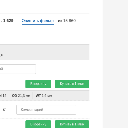
 1 629
Очистить фильтр
из 15 860
,6
В корзину
Купить в 1 клик
N
15
OD
21,3 мм
WT
1,6 мм
кг
В корзину
Купить в 1 клик