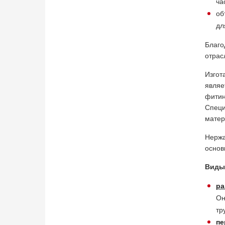
ча
об
дл
Благо
отрас
Изгот
являе
фити
Специ
матер
Нержа
основ
Виды 
ра
Он
тр
пе