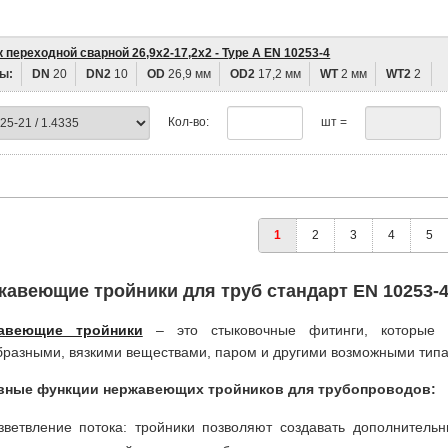
 переходной сварной 26,9х2-17,2х2 - Type A EN 10253-4
ы:
DN
20
DN2
10
OD
26,9 мм
OD2
17,2 мм
WT
2 мм
WT2
2
Кол-во:
шт =
1
2
3
4
5
авеющие тройники для труб стандарт EN 10253-
авеющие тройники
– это стыковочные фитинги, которые у
бразными, вязкими веществами, паром и другими возможными тип
вные функции нержавеющих тройников для трубопроводов:
зветвление потока: тройники позволяют создавать дополнитель