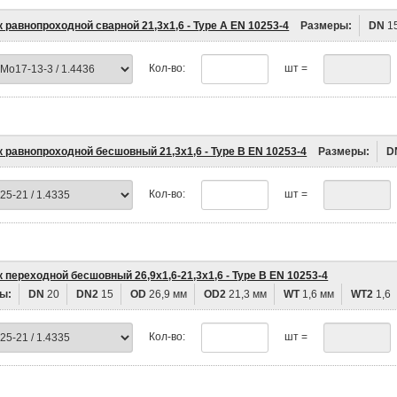
 равнопроходной сварной 21,3х1,6 - Type A EN 10253-4
Размеры:
DN
1
Кол-во:
шт =
к равнопроходной бесшовный 21,3х1,6 - Type B EN 10253-4
Размеры:
D
Кол-во:
шт =
 переходной бесшовный 26,9х1,6-21,3х1,6 - Type B EN 10253-4
ы:
DN
20
DN2
15
OD
26,9 мм
OD2
21,3 мм
WT
1,6 мм
WT2
1,6
Кол-во:
шт =