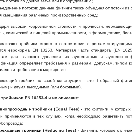
сть потока по другой ветке или к оборудованию;
ъединение потоков: данные фитинги также объединяют потоки из р
я смешивания различных производственных сред;
даря высокой коррозионной стойкости и прочности, нержавеющи
ль, химической и пищевой промышленности, в фармацевтике, биоте
авливают тройники строго в соответствии с регламентирующи
тся евронорма EN 10253. Четвертая часть стандарта (EN 102
нгам для высокого давления из аустенитных и аустенитно-ф
фикация определяет требования к размерам, допускам, типом ко
иалов и требования к маркировке.
веющий тройник по своей конструкции – это Т-образный фити
ным) и двумя выходными (или боковыми).
тройников EN 10253-4 и их описание:
внопроходные тройники (Equal Tees)
- это фитинги, у которых
и применяются в тех случаях, когда необходимо разветвить по
убопровода;
реходные тройники (Reducing Tees)
- фитинги, которые отличаю