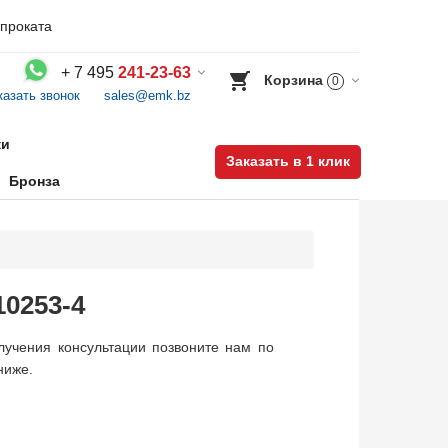
проката
+
7 495
241-23-63
Корзина
0
казать звонок
sales@emk.bz
Воспользуйтесь каталогом, положите товар в корзину и оформите заказ.
ки
Заказать в 1 клик
Бронза
0253-4
учения консультации позвоните нам по
ниже.