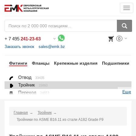
Togg
navi
+
7 495
241-23-63
0
Воспользуйтесь каталогом, положите товар в корзину и оформите заказ.
Заказать звонок
sales@emk.bz
бы
Фитинги
Фланцы
Крепежные изделия
Подшипники
Отвод
33435
Тройник
15860
Еще
Переход
24553
Переход ниппельный
16558
Ниппель
9563
Главная
Тройник
Крестовина
361
Тройники по ASME B16.11 из стали A182 Grade F9
Переходник понижающий
190
Муфта, полумуфта
935