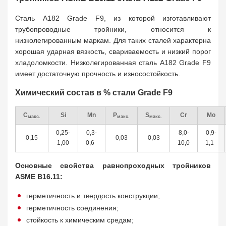
Сталь A182 Grade F9, из которой изготавливают
трубопроводные тройники, относится к
низколегированным маркам. Для таких сталей характерна
хорошая ударная вязкость, свариваемость и низкий порог
хладоломкости. Низколегированная сталь A182 Grade F9
имеет достаточную прочность и износостойкость.
Химический состав в % стали Grade F9
C
Si
Mn
P
S
Cr
Mo
макс.
макс.
макс.
0,25-
0,3-
8,0-
0,9-
0,15
0,03
0,03
1,00
0,6
10,0
1,1
Основные свойства равнопроходных тройников
ASME B16.11:
герметичность и твердость конструкции;
герметичность соединения;
стойкость к химическим средам;