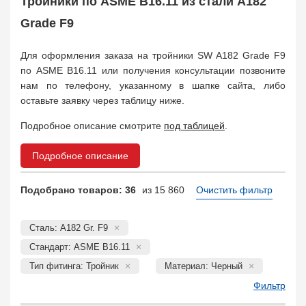
Тройники по ASME B16.11 из стали A182
Муфта соединительная
683
Заглушка, крышка
Grade F9
1708
Пробка
72
Для оформления заказа на тройники SW A182 Grade F9
Втулка, футорка
135
по ASME B16.11 или получения консультации позвоните
Бобышка
63248
нам по телефону, указанному в шапке сайта, либо
Седло
211
оставьте заявку через таблицу ниже.
Днище
11832
Втулка для фланца
Подробное описание смотрите
под таблицей
.
698
Заказать в 1 клик
Подробное описание
Подобрано товаров: 36
из 15 860
Очистить фильтр
Сталь: A182 Gr. F9
Стандарт: ASME B16.11
Тип фитинга: Тройник
Материал: Черный
Фильтр