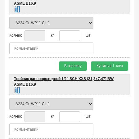
ASME B16.9
Кол-во:
кг =
шт
В корзину
Купить в 1 клик
Тройник равнопроходной 1/2" SCH XXS (21,3х7,47) BW
ASME B16.9
Кол-во:
кг =
шт