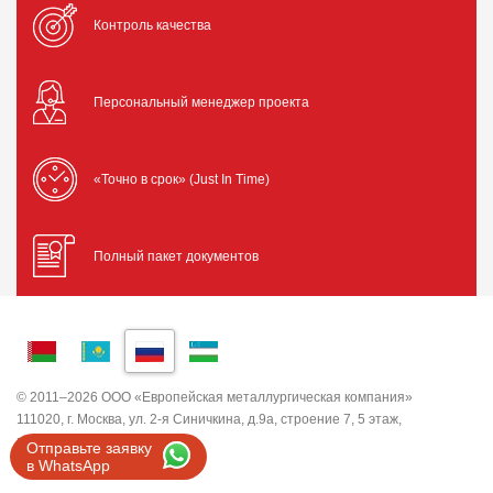
Контроль качества
Персональный менеджер проекта
«Точно в срок» (Just In Time)
Полный пакет документов
© 2011–2026 ООО «Европейская металлургическая компания»
111020, г. Москва, ул. 2-я Синичкина, д.9а, строение 7, 5 этаж,
помещение I, комната 5
Отправьте заявку
ИНН 7743820503 ООО "ЕМК"
в WhatsApp