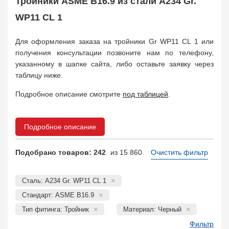
Тройники ASME B16.9 из стали A234 Gr.
Муфта соединительная
683
Заглушка, крышка
WP11 CL 1
1708
Пробка
72
Для оформления заказа на тройники Gr WP11 CL 1 или
Втулка, футорка
135
получения консультации позвоните нам по телефону,
Бобышка
63248
указанному в шапке сайта, либо оставьте заявку через
Седло
211
таблицу ниже.
Днище
11832
Втулка для фланца
Подробное описание смотрите
под таблицей
.
698
Заказать в 1 клик
Подробное описание
Подобрано товаров: 242
из 15 860
Очистить фильтр
Сталь: A234 Gr. WP11 CL 1
Стандарт: ASME B16.9
Тип фитинга: Тройник
Материал: Черный
Фильтр