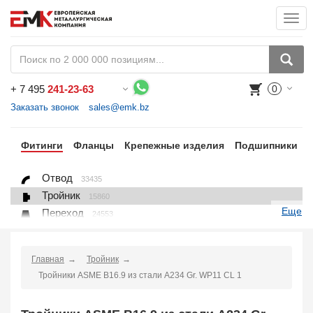
Togg
navi
+
7 495
241-23-63
0
Воспользуйтесь каталогом, положите товар в корзину и оформите заказ.
Заказать звонок
sales@emk.bz
бы
Фитинги
Фланцы
Крепежные изделия
Подшипники
Отвод
33435
Тройник
15860
Еще
Переход
24553
Переход ниппельный
16558
Ниппель
9563
Главная
Тройник
Крестовина
361
Тройники ASME B16.9 из стали A234 Gr. WP11 CL 1
Переходник понижающий
190
Муфта, полумуфта
935