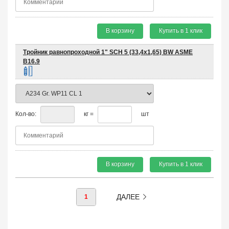
В корзину
Купить в 1 клик
Тройник равнопроходной 1" SCH 5 (33,4х1,65) BW ASME
B16.9
Кол-во:
кг =
шт
В корзину
Купить в 1 клик
ДАЛЕЕ
1