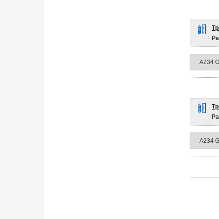
Тр
Ра
Тр
Ра