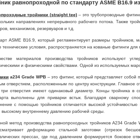
ник равнопроходной по стандарту ASME B16.9 из
проходные тройники (straight tee)
– это трубопроводные фитин
кольких направлениях непрерывного рабочего потока. Также тро
ров, механизмов, резервуаров и т.д.
арт ASME B16.9, который регламентирует размеры тройников, м
е технические условия, распространяется на кованые фитинги для 
честве материалов производства тройников используют угл
ическими и физическими свойствами. Одной из используемых мар
ники
а234 Grade WPB
– это фитинг, который представляет собой
ым отверстием, расположенным по центру конструкции. Главное о
 три отверстия имеют одинаковый диаметр. Концы тройника в с
арта выполнены для приварки встык. Благодаря сварному спо
нение с помощью тройников отличается высокой устойчивостью
, высокому внутреннему давлению рабочей среды.
ной метод производства равнопроходных тройников A234 Grade W
усматривает деформацию стальной заготовки (отрезок бесшо
влических прессах, где под давлением формируется боковое отв