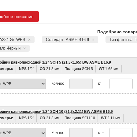
робное описание
Подобрано товаро
 A234 Gr. WPB
Стандарт: ASME B16.9
Тип фитинга: 
ал: Черный
ойник равнопроходной 1/2" SCH 5 (21,3х1,65) BW ASME B16.9
змеры:
NPS
1/2"
OD
21,3 мм
Толщина
SCH 5
WT
1,65 мм
Кол-во:
кг =
ойник равнопроходной 1/2" SCH 10 (21,3х2,11) BW ASME B16.9
змеры:
NPS
1/2"
OD
21,3 мм
Толщина
SCH 10
WT
2,11 мм
Кол-во:
кг =