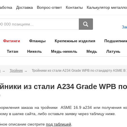
аботка
Доставка
Вопрос-ответ
Контакты
Калькулятор металло
За
Фитинги
Фланцы
Крепежные изделия
Подшипни
Титан
Никель
Медь-никель
Медь
Латунь
я
Тройник
Тройники из стали A234 Grade WPB по стандарту ASME B 
йники из стали A234 Grade WPB п
9
ормления заказа на тройники ASME 16.9 а234 или получения ко
ному в шапке сайта, либо оставьте заявку через таблицу ниже.
ное описание смотрите
под таблицей
.