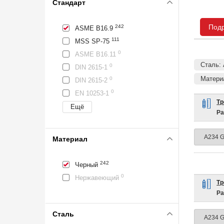
Стандарт
Под
242
ASME B16.9
111
MSS SP-75
0
ASME B16.11
Сталь:
0
DIN 2615-1
Матери
0
DIN 2615-2
0
EN 10253-1
Тр
Ра
Материал
242
Черный
0
Нержавеющий
Тр
Ра
Сталь