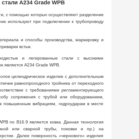
 стали A234 Grade WPB
ги, с помощью которых осуществляют разделение
йник используют при подключении к трубопроводу
атериала и способы производства, маркировку и
приварки встык.
еродистые и легированные стали с высокими
ок является A234 Grade WPB.
 полое цилиндрическое изделие с дополнительным
тличие равнопроходного тройника от переходного
оответствии с требованиями регламентирующего
собу сопряжения с трубой или оборудованием,
 к повышенным вибрациям, гидроударам в месте
PB по B16.9 является ковка. Данная технология
вной или сварной трубы, поковки и пр.) на
ерстие. Далее поверхность «чернового» изделия