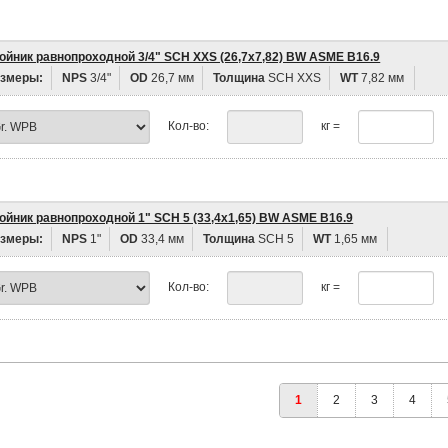
ойник равнопроходной 3/4" SCH XXS (26,7х7,82) BW ASME B16.9
змеры:
NPS
3/4"
OD
26,7 мм
Толщина
SCH XXS
WT
7,82 мм
Кол-во:
кг =
ойник равнопроходной 1" SCH 5 (33,4х1,65) BW ASME B16.9
змеры:
NPS
1"
OD
33,4 мм
Толщина
SCH 5
WT
1,65 мм
Кол-во:
кг =
1
2
3
4