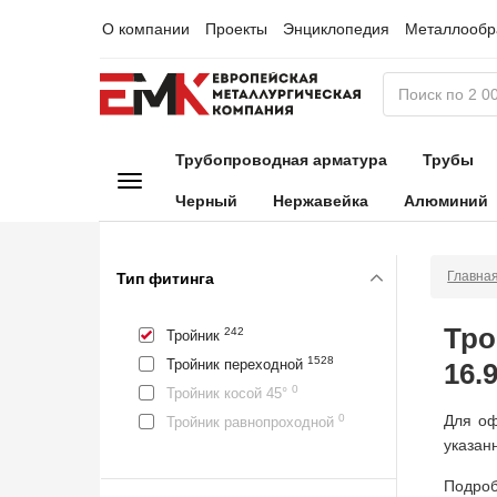
О компании
Проекты
Энциклопедия
Металлообр
Трубопроводная арматура
Трубы
Черный
Нержавейка
Алюминий
Главна
Тип фитинга
Тро
242
Тройник
1528
Тройник переходной
16.
0
Тройник косой 45°
Для оф
0
Тройник равнопроходной
указан
Подроб