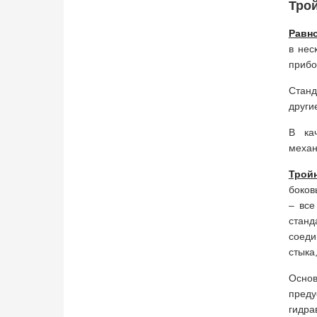
Трой
Равно
в нес
прибо
Станд
други
В ка
механ
Трой
боков
– все
станд
соеди
стыка
Основ
пред
гидра