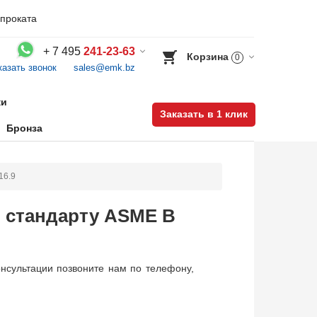
проката
+
7 495
241-23-63
Корзина
0
казать звонок
sales@emk.bz
Воспользуйтесь каталогом, положите товар в корзину и оформите заказ.
ки
Заказать в 1 клик
Бронза
16.9
о стандарту ASME B
нсультации позвоните нам по телефону,