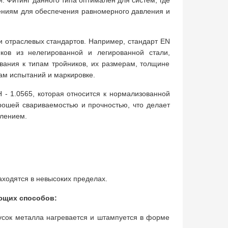
. Фитинг данного типа оптимален для систем, где
ениям для обеспечения равномерного давления и
и отраслевых стандартов. Например, стандарт EN
ков из нелегированной и легированной стали,
вания к типам тройников, их размерам, толщине
дам испытаний и маркировке.
 - 1.0565, которая относится к нормализованной
орошей свариваемостью и прочностью, что делает
влением.
аходятся в невысоких пределах.
ющих способов:
усок металла нагревается и штампуется в форме