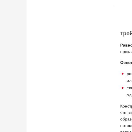
Трой
Равн
прокл
Осно
ра
ил
сл
од
Конст
что в
образ
поток