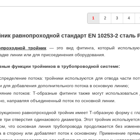
1
2
3
4
ник равнопроходной стандарт EN 10253-2 сталь P
опроходной тройник
— это вид фитинга, который использую
адке линии или для присоединения оборудования.
вные функции тройников в трубопроводной системе:
спределение потока: тройники используются для отвода части пот
и для добавления дополнительного потока в основную линию;
ияние потоков: Т-образные фитинги также могут использоваться
но, направляя объединенный поток по основной линии.
рукционно равнопроходной тройник имеет Т-образную форму с гл
се три отверстия одинакового диаметра. Этот тройник используетс
ом, что основная линия трубопровода продолжается без изменен
а в сторону или добавляет поток к основному. Применение прямы