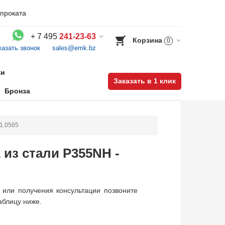
проката
+
7 495
241-23-63
Корзина
0
казать звонок
sales@emk.bz
Воспользуйтесь каталогом, положите товар в корзину и оформите заказ.
ки
Заказать в 1 клик
Бронза
1.0565
из стали P355NH -
или получения консультации позвоните
аблицу ниже.