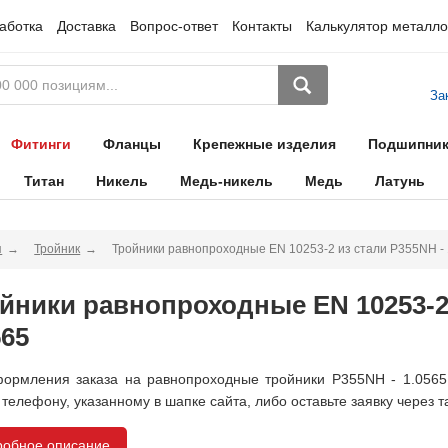
аботка
Доставка
Вопрос-ответ
Контакты
Калькулятор металло
За
Фитинги
Фланцы
Крепежные изделия
Подшипни
Титан
Никель
Медь-никель
Медь
Латунь
я
Тройник
Тройники равнопроходные EN 10253-2 из стали P355NH - 
йники равнопроходные EN 10253-2 
565
ормления заказа на равнопроходные тройники P355NH - 1.0565 
 телефону, указанному в шапке сайта, либо оставьте заявку через т
робное описание