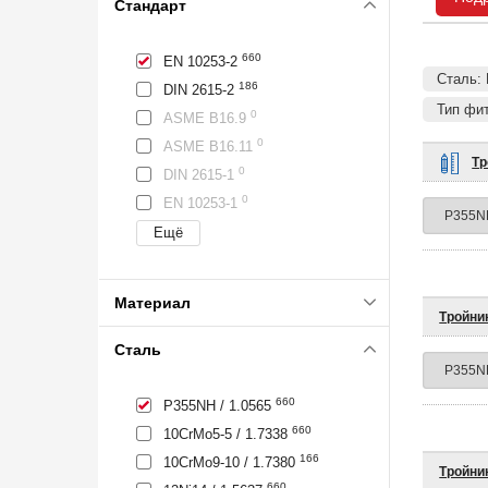
Стандарт
660
EN 10253-2
Сталь: 
186
DIN 2615-2
Тип фит
0
ASME B16.9
0
ASME B16.11
Тр
0
DIN 2615-1
0
EN 10253-1
Материал
Тройни
Сталь
660
P355NH / 1.0565
660
10CrMo5-5 / 1.7338
166
10CrMo9-10 / 1.7380
Тройник
660