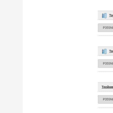
Тр
Тр
Тройни