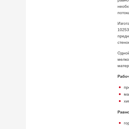
равно
необх
поток
Изгот
10253
предн
стено
Одной
мелко
матер
Рабоч
пр
ма
хи
Равн
го