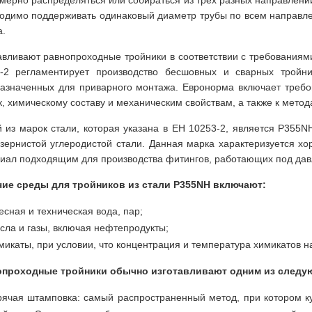
мерно распределяться или собираться из трех разных направлений
одимо поддерживать одинаковый диаметр трубы по всем направл
а.
авливают равнопроходные тройники в соответствии с требованиям
-2 регламентирует производство бесшовных и сварных тройни
азначенных для приварного монтажа. Евронорма включает требо
к, химическому составу и механическим свойствам, а также к мето
 из марок стали, которая указана в ЕН 10253-2, является P355NH
зернистой углеродистой стали. Данная марка характеризуется х
иал подходящим для производства фитингов, работающих под да
ие среды для тройников из стали P355NH включают:
есная и техническая вода, пар;
сла и газы, включая нефтепродукты;
микаты, при условии, что концентрация и температура химикатов н
опроходные тройники обычно изготавливают одним из следу
рячая штамповка: самый распространенный метод, при котором к