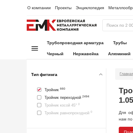
О компании
Проекты
Энциклопедия
Металлообр
Трубопроводная арматура
Трубы
Черный
Нержавейка
Алюминий
Главна
Тип фитинга
Тро
660
Тройник
2494
Тройник переходной
1.0
0
Тройник косой 45°
Для оф
0
Тройник равнопроходной
нам по
Под