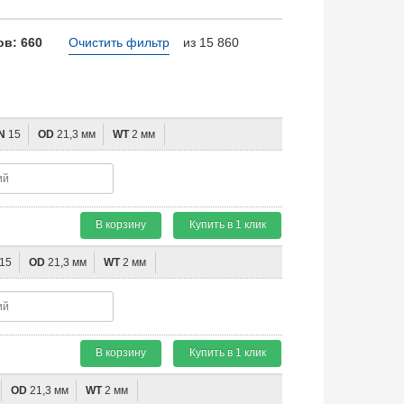
в: 660
Очистить фильтр
из 15 860
N
15
OD
21,3 мм
WT
2 мм
В корзину
Купить в 1 клик
15
OD
21,3 мм
WT
2 мм
В корзину
Купить в 1 клик
OD
21,3 мм
WT
2 мм