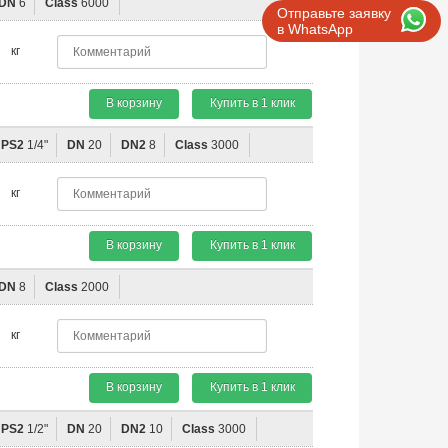
DN
6
Class
6000
Отправьте заявку
в WhatsApp
кг
В корзину
Купить в 1 клик
NPS2
1/4"
DN
20
DN2
8
Class
3000
кг
В корзину
Купить в 1 клик
DN
8
Class
2000
кг
В корзину
Купить в 1 клик
NPS2
1/2"
DN
20
DN2
10
Class
3000