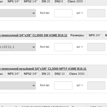
ы:
NPS
3/4"
NPS2
1/4"
DN
20
DN2
8
Class
3000
Кол-во:
шт =
к переходной 3/4"х3/8" CL3000 SW ASME B16.11
Размеры:
NPS
3/4"
Кол-во:
шт =
к переходной резьбовой 3/4"х3/8" CL3000 NPT-F ASME B16.11
ы:
NPS
3/4"
NPS2
3/8"
DN
20
DN2
10
Class
3000
Кол-во:
шт =