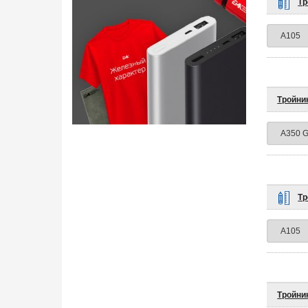
Тр
Тройни
Тр
Тройни