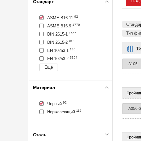
Под
Стандарт
92
ASME B16.11
Станда
1770
ASME B16.9
Тип фит
1565
DIN 2615-1
916
DIN 2615-2
Тр
136
EN 10253-1
3154
EN 10253-2
Материал
Тройни
92
Черный
112
Нержавеющий
Сталь
Тройни