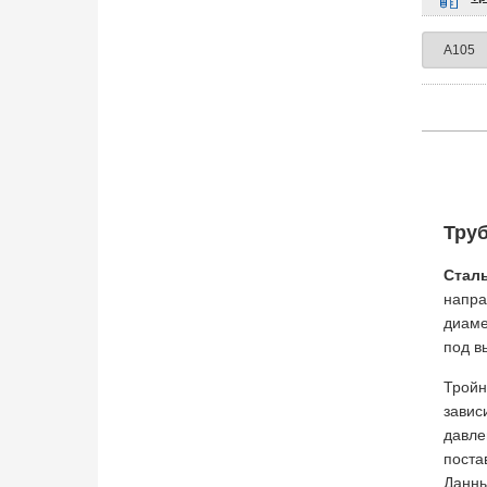
Тру
Стал
напра
диаме
под в
Тройн
завис
давле
поста
Данны