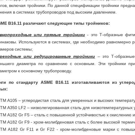
гов, включая тройники. По данной спецификации тройники предна
нения в системах трубопроводов под высоким давлением.
SME B16.11 различают следующие типы тройников:
внопроходные или прямые тройники
- это Т-образные фити
инаковы. Используются в системах, где необходимо равномерно 
змеров системы;
реходные или редуцированные тройники
– это Т-образные
ньшего диаметра по сравнению с основным. Эти тройники пр
аметром к основному трубопроводу.
нги по стандарту ASME B16.11 изготавливаются из углеро
рых:
TM A105 – углеродистая сталь для умеренных и высоких температу
TM A350 LF2 – низколегированная сталь для низкотемпературных 
TM A182 Gr F5 – сталь с повышенной устойчивостью к окислению и
TM A182 Gr F9 - хром-молибденовая сталь с более высокой термиче
TM A182 Gr F11 и Gr F22 - хром-молибденовые марки с повыше