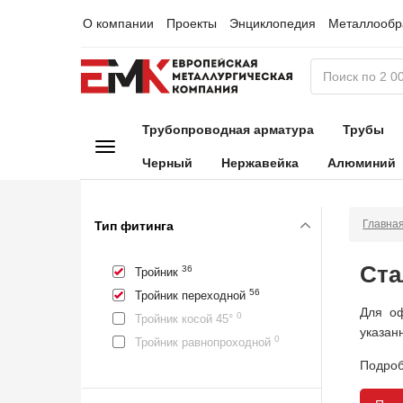
О компании
Проекты
Энциклопедия
Металлообр
Трубопроводная арматура
Трубы
Черный
Нержавейка
Алюминий
Главна
Тип фитинга
Ста
36
Тройник
56
Тройник переходной
Для оф
0
Тройник косой 45°
указан
0
Тройник равнопроходной
Подроб