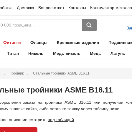
аботка
Доставка
Вопрос-ответ
Контакты
Калькулятор металло
За
Фитинги
Фланцы
Крепежные изделия
Подшипни
Титан
Никель
Медь-никель
Медь
Латунь
я
Тройник
Стальные тройники ASME B16.11
льные тройники ASME B16.11
ормления заказа на тройники ASME B16.11 или получения кон
ному в шапке сайта, либо оставьте заявку через таблицу ниже.
ное описание смотрите
под таблицей
.