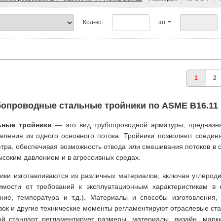
Кол-во:
шт =
1
2
бопроводные стальные тройники по ASME B16.11
ьные тройники
— это вид трубопроводной арматуры, предназна
вления из одного основного потока. Тройники позволяют соединя
тра, обеспечивая возможность отвода или смешивания потоков в 
ысоким давлением и в агрессивных средах.
ики изготавливаются из различных материалов, включая углероди
имости от требований к эксплуатационным характеристикам в 
ние, температура и т.д.). Материалы и способы изготовления,
вок и другие технические моменты регламентируют отраслевые ста
й стандарт регламентирует размеры, материалы, дизайн, марк