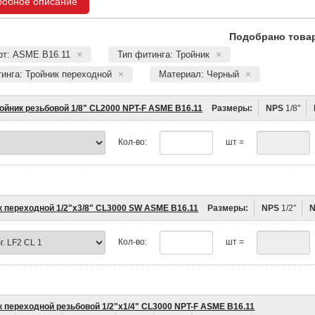
робное описание
Подобрано товар
рт: ASME B16.11
Тип фитинга: Тройник
инга: Тройник переходной
Материал: Черный
ойник резьбовой 1/8" CL2000 NPT-F ASME B16.11
Размеры:
NPS
1/8"
Кол-во:
шт =
к переходной 1/2"х3/8" CL3000 SW ASME B16.11
Размеры:
NPS
1/2"
Кол-во:
шт =
к переходной резьбовой 1/2"х1/4" CL3000 NPT-F ASME B16.11