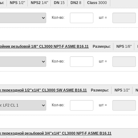
ы:
NPS
1/2"
NPS2
1/4"
DN
15
DN2
8
Class
3000
Кол-во:
шт =
ойник резьбовой 1/8" CL3000 NPT-F ASME B16.11
Размеры:
NPS
1/8"
Кол-во:
шт =
к переходной 1/2"х1/4" CL3000 SW ASME B16.11
Размеры:
NPS
1/2"
Кол-во:
шт =
к переходной резьбовой 3/4"х1/4" CL3000 NPT-F ASME B16.11