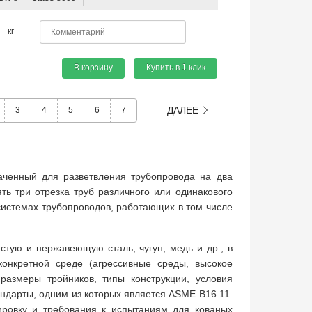
кг
В корзину
Купить в 1 клик
ДАЛЕЕ
3
4
5
6
7
ченный для разветвления трубопровода на два
ть три отрезка труб различного или одинакового
системах трубопроводов, работающих в том числе
стую и нержавеющую сталь, чугун, медь и др., в
конкретной среде (агрессивные среды, высокое
 размеры тройников, типы конструкции, условия
ндарты, одним из которых является ASME B16.11.
ировку и требования к испытаниям для кованых