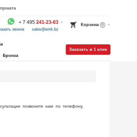
проката
+
7 495
241-23-63
Корзина
0
казать звонок
sales@emk.bz
Воспользуйтесь каталогом, положите товар в корзину и оформите заказ.
ки
Заказать в 1 клик
Бронза
сультации позвоните нам по телефону,