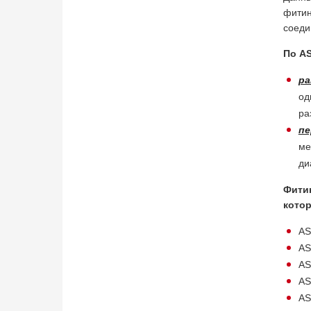
фитин
соеди
По A
ра
од
ра
пе
ме
ди
Фити
кото
AS
AS
AS
AS
AS