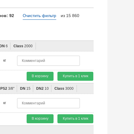
ов: 92
Очистить фильтр
из 15 860
DN
6
Class
2000
кг
В корзину
Купить в 1 клик
NPS2
3/8"
DN
15
DN2
10
Class
3000
кг
В корзину
Купить в 1 клик