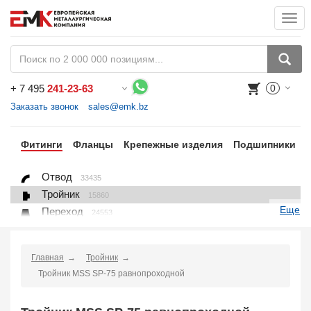
Togg
navi
+
7 495
241-23-63
0
Воспользуйтесь каталогом, положите товар в корзину и оформите заказ.
Заказать звонок
sales@emk.bz
бы
Фитинги
Фланцы
Крепежные изделия
Подшипники
Отвод
33435
Тройник
15860
Еще
Переход
24553
Переход ниппельный
16558
Ниппель
9563
Главная
Тройник
Крестовина
361
Тройник MSS SP-75 равнопроходной
Переходник понижающий
190
Муфта, полумуфта
935