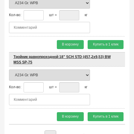
Кол-во:
шт =
кг
В корзину
Купить в 1 клик
Тройник равнопроходной 18" SCH STD (457,2х9,53) BW
MSS SP-75
Кол-во:
шт =
кг
В корзину
Купить в 1 клик