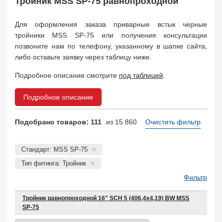
Тройник MSS SP-75 равнопроходной
Муфта соединительная
683
Заглушка, крышка
1708
Для оформления заказа приварные встык черные
Пробка
72
тройники MSS SP-75 или получения консультации
Втулка, футорка
135
позвоните нам по телефону, указанному в шапке сайта,
Бобышка
63248
либо оставьте заявку через таблицу ниже.
Седло
211
Подробное описание смотрите
под таблицей
.
Днище
11832
Втулка для фланца
698
Подробное описание
Заказать в 1 клик
Подобрано товаров: 111
из 15 860
Очистить фильтр
Стандарт: MSS SP-75
Тип фитинга: Тройник
Фильтр
Тройник равнопроходной 16" SCH 5 (406,4х4,19) BW MSS
SP-75