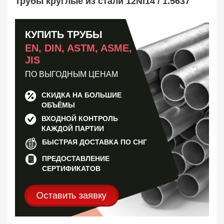
Трубы круглые из стали 12Ni14 / 1.5637
Труба оребренная
1
Трубная заготовка
599
Заказать в 1 клик
КУПИТЬ ТРУБЫ
EN, DIN, ASTM, ASME,
JIS
ПО ВЫГОДНЫМ ЦЕНАМ
СКИДКА НА БОЛЬШИЕ
ОБЪЁМЫ
ВХОДНОЙ КОНТРОЛЬ
КАЖДОЙ ПАРТИИ
БЫСТРАЯ ДОСТАВКА ПО СНГ
ПРЕДОСТАВЛЕНИЕ
СЕРТИФИКАТОВ
Оставить заявку