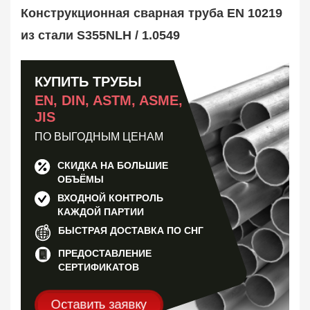
Труба оребренная
1
Конструкционная сварная труба EN 10219
Трубная заготовка
599
из стали S355NLH / 1.0549
Заказать в 1 клик
КУПИТЬ ТРУБЫ
EN, DIN, ASTM, ASME,
JIS
ПО ВЫГОДНЫМ ЦЕНАМ
СКИДКА НА БОЛЬШИЕ
ОБЪЁМЫ
ВХОДНОЙ КОНТРОЛЬ
КАЖДОЙ ПАРТИИ
БЫСТРАЯ ДОСТАВКА ПО СНГ
ПРЕДОСТАВЛЕНИЕ
СЕРТИФИКАТОВ
Оставить заявку