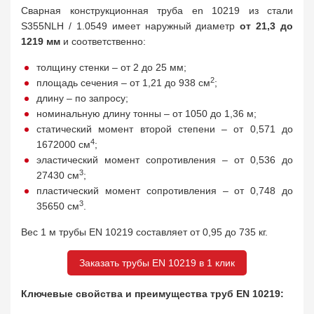
Сварная конструкционная труба en 10219 из стали
S355NLH / 1.0549 имеет наружный диаметр
от 21,3 до
1219 мм
и соответственно:
толщину стенки – от 2 до 25 мм;
2
площадь сечения – от 1,21 до 938 см
;
длину – по запросу;
номинальную длину тонны – от 1050 до 1,36 м;
статический момент второй степени – от 0,571 до
4
1672000 см
;
эластический момент сопротивления – от 0,536 до
3
27430 см
;
пластический момент сопротивления – от 0,748 до
3
35650 см
.
Вес 1 м трубы EN 10219 составляет от 0,95 до 735 кг.
Заказать трубы EN 10219 в 1 клик
Ключевые свойства и преимущества труб EN 10219: