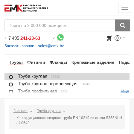
Togg
navi
+
7 495
241-23-63
0
Воспользуйтесь каталогом, положите товар в корзину и оформите заказ.
Заказать звонок
sales@emk.bz
ра
Трубы
Фитинги
Фланцы
Крепежные изделия
Подши
Труба круглая
26830
Труба круглая нержавеющая
11045
Еще
Труба профильная
8836
Труба профильная нержавеющая
1721
Труба плакированная
166
Главная
Труба круглая
Труба футерованная
1
Конструкционная сварная труба EN 10219 из стали S355NLH
Труба в изоляции
2230
/ 1.0549
Труба u-образная
1