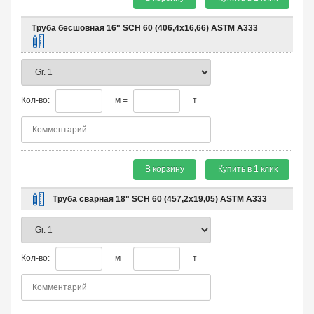
Труба бесшовная 16" SCH 60 (406,4х16,66) ASTM A333
Кол-во:
м =
т
В корзину
Купить в 1 клик
Труба сварная 18" SCH 60 (457,2х19,05) ASTM A333
Кол-во:
м =
т