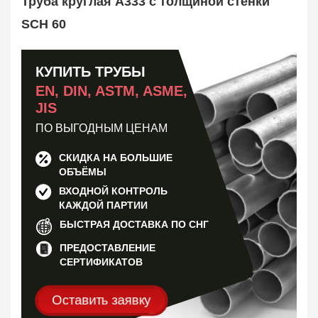
Труба круглая A333 с толщиной стенки
Труба оребренная
1
Трубная заготовка
SCH 60
599
Заказать в 1 клик
КУПИТЬ ТРУБЫ
EN, DIN, ASTM, ASME,
JIS
ПО ВЫГОДНЫМ ЦЕНАМ
СКИДКА НА БОЛЬШИЕ
ОБЪЁМЫ
ВХОДНОЙ КОНТРОЛЬ
КАЖДОЙ ПАРТИИ
БЫСТРАЯ ДОСТАВКА ПО СНГ
ПРЕДОСТАВЛЕНИЕ
СЕРТИФИКАТОВ
Оставить заявку