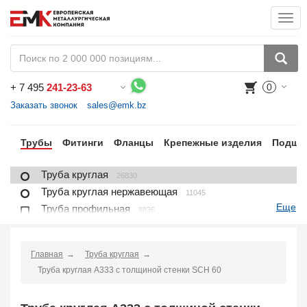
Togg
navi
+
7 495
241-23-63
0
Воспользуйтесь каталогом, положите товар в корзину и оформите заказ.
Заказать звонок
sales@emk.bz
ра
Трубы
Фитинги
Фланцы
Крепежные изделия
Подши
Труба круглая
26830
Труба круглая нержавеющая
11045
Еще
Труба профильная
8836
Труба профильная нержавеющая
1721
Труба плакированная
166
Главная
Труба круглая
Труба футерованная
1
Труба круглая A333 с толщиной стенки SCH 60
Труба в изоляции
2230
Труба u-образная
1