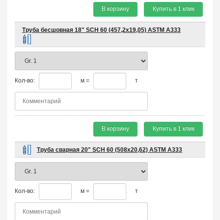
В корзину
Купить в 1 клик
Труба бесшовная 18" SCH 60 (457,2х19,05) ASTM A333
Кол-во:
м =
т
В корзину
Купить в 1 клик
Труба сварная 20" SCH 60 (508х20,62) ASTM A333
Кол-во:
м =
т