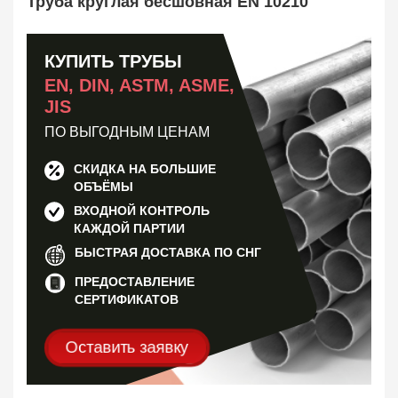
Труба круглая бесшовная EN 10210
Труба оребренная
1
Трубная заготовка
599
Заказать в 1 клик
КУПИТЬ ТРУБЫ
EN, DIN, ASTM, ASME,
JIS
ПО ВЫГОДНЫМ ЦЕНАМ
СКИДКА НА БОЛЬШИЕ
ОБЪЁМЫ
ВХОДНОЙ КОНТРОЛЬ
КАЖДОЙ ПАРТИИ
БЫСТРАЯ ДОСТАВКА ПО СНГ
ПРЕДОСТАВЛЕНИЕ
СЕРТИФИКАТОВ
Оставить заявку