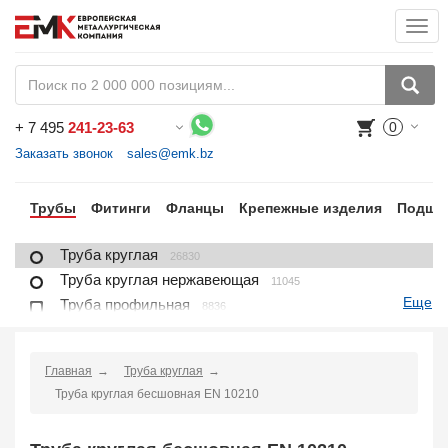
Togg
navi
+
7 495
241-23-63
0
Воспользуйтесь каталогом, положите товар в корзину и оформите заказ.
Заказать звонок
sales@emk.bz
ра
Трубы
Фитинги
Фланцы
Крепежные изделия
Подши
Труба круглая
26830
Труба круглая нержавеющая
11045
Еще
Труба профильная
8836
Труба профильная нержавеющая
1721
Труба плакированная
166
Главная
Труба круглая
Труба футерованная
1
Труба круглая бесшовная EN 10210
Труба в изоляции
2230
Труба u-образная
1