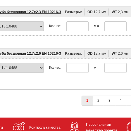
уба бесшовная 12,7х2,3 EN 10216-3
Размеры:
OD
12,7 мм
WT
2,3 мм
Кол-во:
м =
уба бесшовная 12,7х2,6 EN 10216-3
Размеры:
OD
12,7 мм
WT
2,6 мм
Кол-во:
м =
1
2
3
4
Персональный
ги
Контроль качества
менеджер проекта