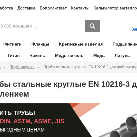
аботка
Доставка
Вопрос-ответ
Контакты
Калькулятор металло
За
Фитинги
Фланцы
Крепежные изделия
Подшипни
Титан
Никель
Медь-никель
Медь
Латунь
я
Труба круглая
Трубы стальные круглые EN 10216-3 для работы по
бы стальные круглые EN 10216-3 
лением
ИТЬ ТРУБЫ
 DIN, ASTM, ASME, JIS
ВЫГОДНЫМ ЦЕНАМ