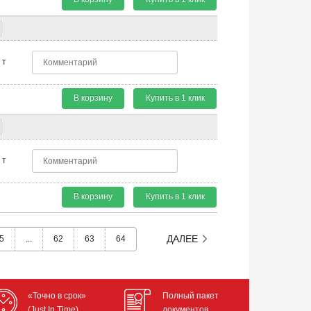
т
В корзину
Купить в 1 клик
т
В корзину
Купить в 1 клик
ДАЛЕЕ
5
...
62
63
64
«Точно в срок»
Полный пакет
(Just In Time)
документов