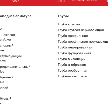
оводная арматура
Трубы
а
Труба круглая
ve
Труба круглая нержавеющая
а ножевая
Труба профильная
e Valve
Труба профильная нержавеющ
запорный
Труба плакированная
lve
Труба футерованная
регулирующий
Труба в изоляции
alve
Труба u-образная
предохранительный
Труба оребренная
lve
Трубная заготовка
обратный
lve
ровой
e
обковый
e