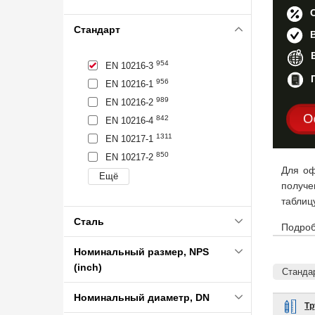
Стандарт
954
EN 10216-3
956
EN 10216-1
989
EN 10216-2
О
842
EN 10216-4
1311
EN 10217-1
850
EN 10217-2
Для оф
получе
таблиц
Сталь
Подроб
Номинальный размер, NPS
(inch)
Стандар
Номинальный диаметр, DN
Тр