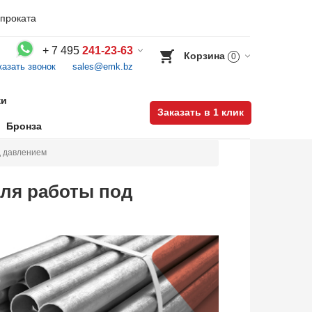
проката
+
7 495
241-23-63
Корзина
0
казать звонок
sales@emk.bz
Воспользуйтесь каталогом, положите товар в корзину и оформите заказ.
ки
Заказать в 1 клик
Бронза
д давлением
для работы под