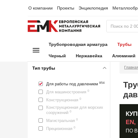
О компании
Проекты
Энциклопедия
Металлообр
Трубопроводная арматура
Трубы
Черный
Нержавейка
Алюминий
Главна
Тип трубы
Тру
954
Для работы под давлением
0
Для машиностроения
дав
0
Конструкционная
Конструкционная для морских
0
сооружений
КУП
0
Магистральная
EN,
0
Прецизионная
ПО 