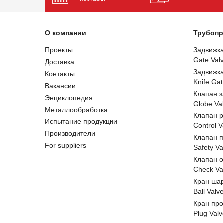
О компании
Трубопр
Проекты
Задвижк
Gate Val
Доставка
Задвижк
Контакты
Knife Gat
Вакансии
Клапан 
Энциклопедия
Globe Va
Металлообработка
Клапан 
Испытание продукции
Control V
Производители
Клапан 
For suppliers
Safety Va
Клапан 
Check Va
Кран ша
Ball Valv
Кран пр
Plug Valv