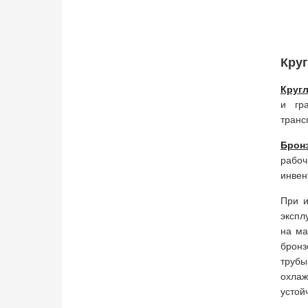
Круг
Круг
и гр
транс
Брон
рабоч
инвен
При и
экспл
на ма
бронз
трубы
охла
устой