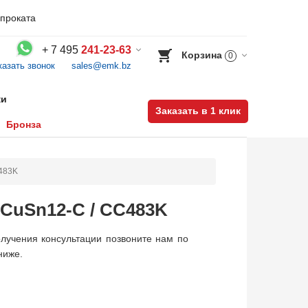
проката
+
7 495
241-23-63
Корзина
0
казать звонок
sales@emk.bz
Воспользуйтесь каталогом, положите товар в корзину и оформите заказ.
ки
Заказать в 1 клик
Бронза
C483K
 CuSn12-C / CC483K
лучения консультации позвоните нам по
ниже.