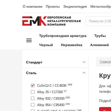
О компании
Проекты
Энциклопедия
Металлообр
Трубопроводная арматура
Трубы
Черный
Нержавейка
Алюминий
Главна
Стандарт
Сталь
Кру
268
CuSn12-C / CC483K
Для оф
телефо
17
Alloy 25 / C17200
230
Alloy 932 / C93200
Подроб
230
Alloy 954 / C95400
268