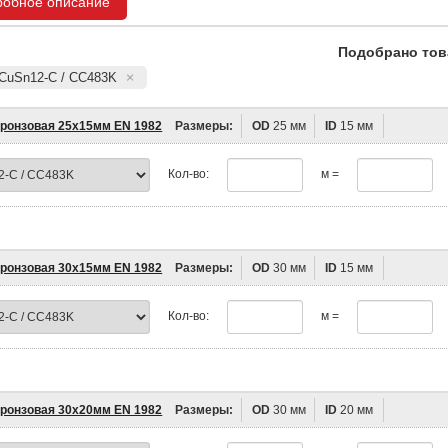
робное описание
Подобрано тов
 CuSn12-C / CC483K
бронзовая 25х15мм EN 1982
Размеры:
OD
25 мм
ID
15 мм
Кол-во:
м =
бронзовая 30х15мм EN 1982
Размеры:
OD
30 мм
ID
15 мм
Кол-во:
м =
бронзовая 30х20мм EN 1982
Размеры:
OD
30 мм
ID
20 мм