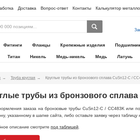
аботка
Доставка
Вопрос-ответ
Контакты
Калькулятор металло
За
Фитинги
Фланцы
Крепежные изделия
Подшипни
Титан
Никель
Медь-никель
Медь
Латунь
я
Труба круглая
Круглые трубы из бронзового сплава CuSn12-C / C
глые трубы из бронзового сплава
ормления заказа на бронзовые трубы CuSn12-C / CC483K или по
ну, указанному в шапке сайта, либо оставьте заявку через таблицу 
ное описание смотрите
под таблицей
.