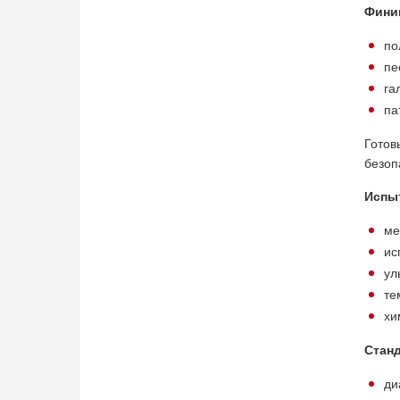
Фини
по
пе
га
па
Гото
безоп
Испыт
ме
ис
ул
те
хи
Станд
ди