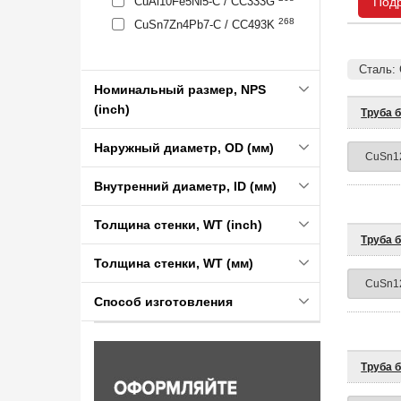
CuAl10Fe5Ni5-C / CC333G
Под
268
CuSn7Zn4Pb7-C / CC493K
Сталь:
Номинальный размер, NPS
(inch)
Труба 
Наружный диаметр, OD (мм)
Внутренний диаметр, ID (мм)
Толщина стенки, WT (inch)
Труба 
Толщина стенки, WT (мм)
Способ изготовления
Труба 