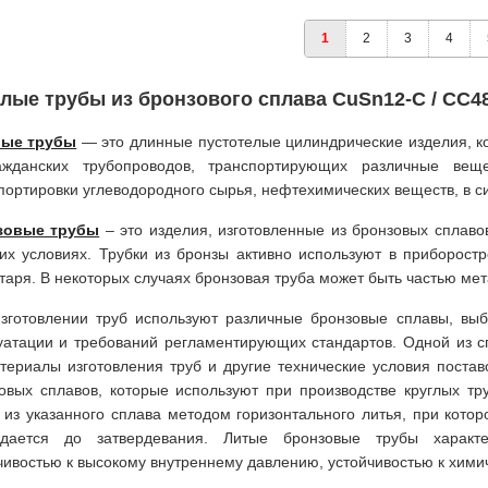
1
2
3
4
лые трубы из бронзового сплава CuSn12-C / CC4
лые трубы
— это длинные пустотелые цилиндрические изделия, 
ажданских трубопроводов, транспортирующих различные веще
портировки углеводородного сырья, нефтехимических веществ, в си
зовые трубы
– это изделия, изготовленные из бронзовых сплав
их условиях. Трубки из бронзы активно используют в приборост
таря. В некоторых случаях бронзовая труба может быть частью ме
зготовлении труб используют различные бронзовые сплавы, выб
уатации и требований регламентирующих стандартов. Одной из с
териалы изготовления труб и другие технические условия поста
овых сплавов, которые используют при производстве круглых тр
 из указанного сплава методом горизонтального литья, при кот
ждается до затвердевания. Литые бронзовые трубы характе
чивостью к высокому внутреннему давлению, устойчивостью к хими