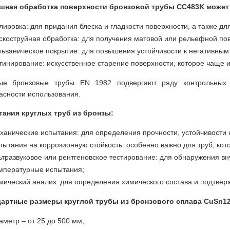
шная обработка поверхности бронзовой трубы CC483K может
лировка: для придания блеска и гладкости поверхности, а также д
скоструйная обработка: для получения матовой или рельефной по
льваническое покрытие: для повышения устойчивости к негативн
тинирование: искусственное старение поверхности, которое чаще и
вые бронзовые трубы EN 1982 подвергают ряду контрольных 
асности использования.
ания круглых труб из бронзы:
ханические испытания: для определения прочности, устойчивости к
пытания на коррозионную стойкость: особенно важно для труб, кот
ьтразвуковое или рентгеновское тестирование: для обнаружения в
мпературные испытания;
мический анализ: для определения химического состава и подтвер
артные размеры круглой трубы из бронзового сплава CuSn12
аметр – от 25 до 500 мм;