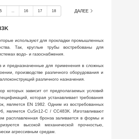
ДАЛЕЕ
5
...
16
17
18
83K
которые используют для прокладки промышленных
ства. Так, круглые трубы востребованы для
стемах водо- и газоснабжения.
ов и предназначенные для применения в сложных
роении, производстве различного оборудования и
таллоконструкций различного назначения.
ор которых зависит от предполагаемых условий
пецификаций, которая устанавливает требования
вок, является EN 1982. Одним из востребованных
уб, является CuSn12-C / CC483K. Изготавливают
ором расплавленная бронза заливается в формы и
ризуются высокой механической прочностью,
чески агрессивным средам.