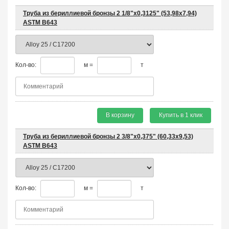
Труба из бериллиевой бронзы 2 1/8"х0,3125" (53,98х7,94)
ASTM B643
Кол-во:
м =
т
В корзину
Купить в 1 клик
Труба из бериллиевой бронзы 2 3/8"х0,375" (60,33х9,53)
ASTM B643
Кол-во:
м =
т