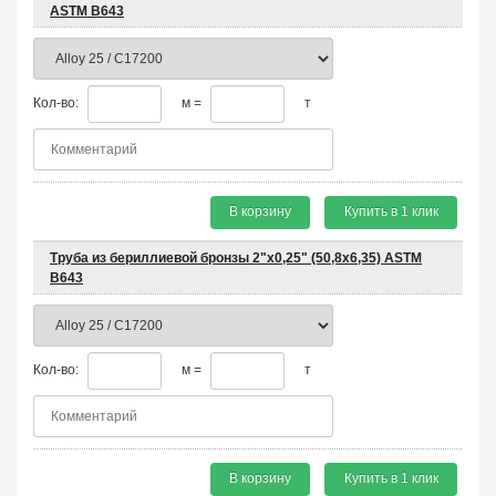
ASTM B643
Кол-во:
м =
т
В корзину
Купить в 1 клик
Труба из бериллиевой бронзы 2"х0,25" (50,8х6,35) ASTM
B643
Кол-во:
м =
т
В корзину
Купить в 1 клик