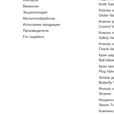
Контакты
Knife Gat
Вакансии
Клапан 
Энциклопедия
Globe Va
Металлообработка
Клапан 
Испытание продукции
Control V
Производители
Клапан 
For suppliers
Safety Va
Клапан 
Check Va
Кран ша
Ball Valv
Кран пр
Plug Valv
Затвор д
Butterfly
Фильтр с
Strainer
Конденс
Steam Tr
Компенс