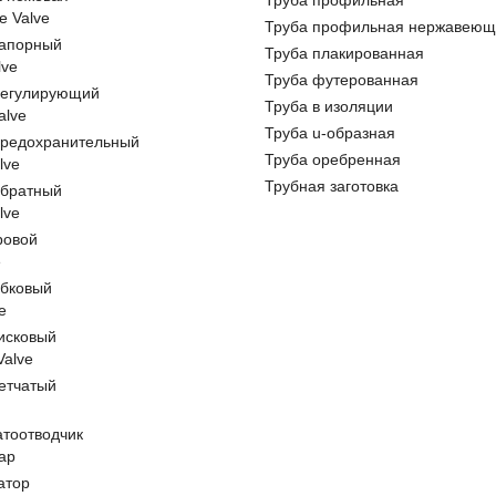
Труба профильная
e Valve
Труба профильная нержавеющ
запорный
Труба плакированная
lve
Труба футерованная
регулирующий
Труба в изоляции
alve
Труба u-образная
предохранительный
Труба оребренная
lve
Трубная заготовка
обратный
lve
ровой
e
обковый
e
исковый
 Valve
етчатый
атоотводчик
ap
атор