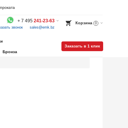
проката
+
7 495
241-23-63
Корзина
0
казать звонок
sales@emk.bz
Воспользуйтесь каталогом, положите товар в корзину и оформите заказ.
ки
Заказать в 1 клик
Бронза