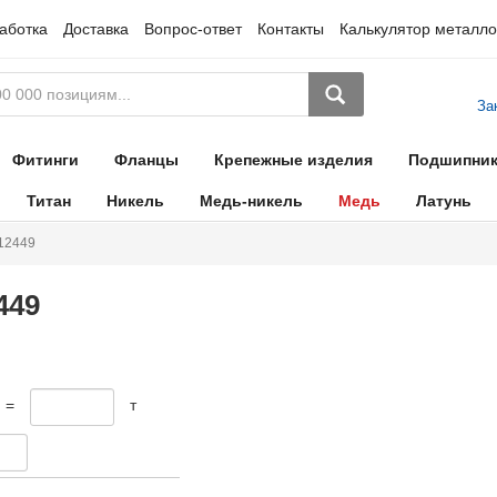
аботка
Доставка
Вопрос-ответ
Контакты
Калькулятор металло
За
Фитинги
Фланцы
Крепежные изделия
Подшипни
Титан
Никель
Медь-никель
Медь
Латунь
 12449
449
 =
т