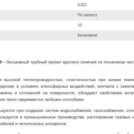
0,021
По запросу
10
Бесшовная
9
– бесшовный трубный прокат круглого сечения из технически чи
я высокой теплопроводностью, пластичностью при низких тем
оррозии в условиях атмосферных воздействий, контакта с химич
чины и отложений на поверхности, обладают свойствами антиба
лия легко свариваются любыми способами.
уются при создании систем водоснабжения, газоснабжения, отоп
льзуется в промышленном производстве: изготовление газовых н
мобилей и летательных аппаратов.