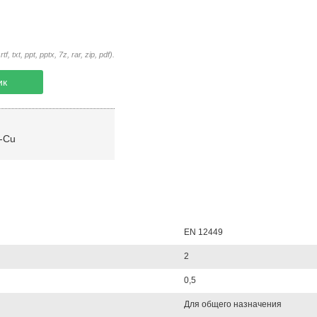
txt, ppt, pptx, 7z, rar, zip, pdf).
ик
-Cu
EN 12449
2
0,5
Для общего назначения