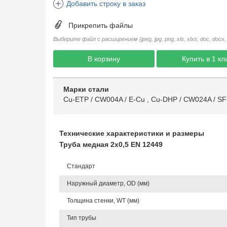
Добавить строку в заказ
Прикрепить файлы
Выберите файл с расширением (jpeg, jpg, png, xls, xlxs, doc, docx, rtf, 
В корзину
Купить в 1 кл
Марки стали
Cu-ETP / CW004A / E-Cu
,
Cu-DHP / CW024A / SF
Технические характеристики и размеры
Труба медная 2х0,5 EN 12449
Стандарт
Наружный диаметр, OD (мм)
Толщина стенки, WT (мм)
Тип трубы