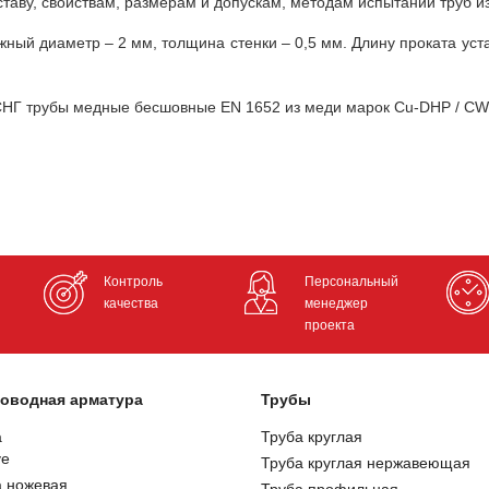
ставу, свойствам, размерам и допускам, методам испытаний труб и
ый диаметр – 2 мм, толщина стенки – 0,5 мм. Длину проката уста
 СНГ трубы медные бесшовные EN 1652 из меди марок Cu-DHP / CW0
Контроль
Персональный
качества
менеджер
проекта
оводная арматура
Трубы
а
Труба круглая
ve
Труба круглая нержавеющая
а ножевая