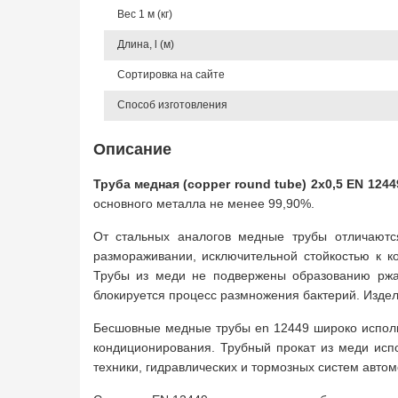
Вес 1 м (кг)
Длина, l (м)
Сортировка на сайте
Способ изготовления
Описание
Труба медная (copper round tube) 2x0,5 EN 1244
основного металла не менее 99,90%.
От стальных аналогов медные трубы отличаютс
размораживании, исключительной стойкостью к к
Трубы из меди не подвержены образованию ржав
блокируется процесс размножения бактерий. Изде
Бесшовные медные трубы en 12449 широко использ
кондиционирования. Трубный прокат из меди испо
техники, гидравлических и тормозных систем авто