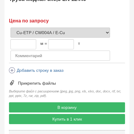
Цена по запросу
м =
т
Добавить строку в заказ
Прикрепить файлы
Выберите файл с расширением (jpeg, jpg, png, xls, xlxs, doc, docx, rtf, txt,
ppt, pptx, 7z, rar, zip, pdf).
В корзину
Купить в 1 клик