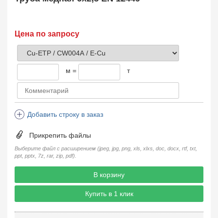
Цена по запросу
м =
т
Добавить строку в заказ
Прикрепить файлы
Выберите файл с расширением (jpeg, jpg, png, xls, xlxs, doc, docx, rtf, txt,
ppt, pptx, 7z, rar, zip, pdf).
В корзину
Купить в 1 клик