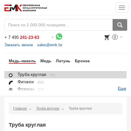
Togg
navi
+
7 495
241-23-63
0
Воспользуйтесь каталогом, положите товар в корзину и оформите заказ.
Заказать звонок
sales@emk.bz
ль
Медь-никель
Медь
Латунь
Бронза
Труба круглая
403
Фитинги
1831
Еще
Фланцы
1193
Лист, плита
35
Круг
123
Главная
Труба круглая
Труба круглая
Квадрат
10
Полоса
19
Труба круглая
Шестигранник
48