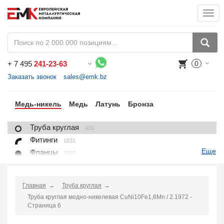
Togg
navi
+
7 495
241-23-63
0
Воспользуйтесь каталогом, положите товар в корзину и оформите заказ.
Заказать звонок
sales@emk.bz
ль
Медь-никель
Медь
Латунь
Бронза
Труба круглая
403
Фитинги
1831
Еще
Фланцы
1193
Лист, плита
35
Круг
123
Главная
Труба круглая
Квадрат
10
Труба круглая медно-никелевая CuNi10Fe1,6Mn / 2.1972 -
Полоса
19
Страница 6
Шестигранник
48