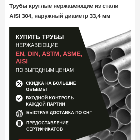
Труба оребренная
1
Трубы круглые нержавеющие из стали
Трубная заготовка
599
AISI 304, наружный диаметр 33,4 мм
Заказать в 1 клик
КУПИТЬ ТРУБЫ
НЕРЖАВЕЮЩИЕ
EN, DIN, ASTM, ASME,
AISI
ПО ВЫГОДНЫМ ЦЕНАМ
СКИДКА НА БОЛЬШИЕ
ОБЪЁМЫ
ВХОДНОЙ КОНТРОЛЬ
КАЖДОЙ ПАРТИИ
БЫСТРАЯ ДОСТАВКА ПО СНГ
ПРЕДОСТАВЛЕНИЕ
СЕРТИФИКАТОВ