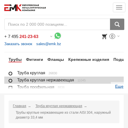
Togg
navi
+
7 495
241-23-63
0
Воспользуйтесь каталогом, положите товар в корзину и оформите заказ.
Заказать звонок
sales@emk.bz
ра
Трубы
Фитинги
Фланцы
Крепежные изделия
Подши
Труба круглая
26830
Труба круглая нержавеющая
11045
Еще
Труба профильная
8836
Труба профильная нержавеющая
1721
Труба плакированная
166
Главная
Труба круглая нержавеющая
Труба футерованная
1
Трубы круглые нержавеющие из стали AISI 304, наружный
Труба в изоляции
2230
диаметр 33,4 мм
Труба u-образная
1