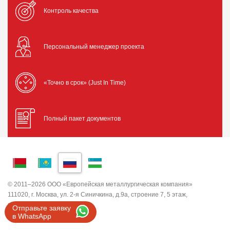
Контроль качества
Персональный менеджер проекта
«Точно в срок» (Just In Time)
Полный пакет документов
© 2011–2026 ООО «Европейская металлургическая компания»
111020, г. Москва, ул. 2-я Синичкина, д.9а, строение 7, 5 этаж,
помещение I, комната 5
Отправьте заявку
ИНН 7743820503 ООО "ЕМК"
в WhatsApp