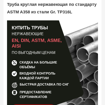
Труба оребренная
1
Труба круглая нержавеющая по стандарту
Трубная заготовка
599
ASTM A358 из стали Gr. TP316L
Заказать в 1 клик
КУПИТЬ ТРУБЫ
НЕРЖАВЕЮЩИЕ
EN, DIN, ASTM, ASME,
AISI
ПО ВЫГОДНЫМ ЦЕНАМ
СКИДКА НА БОЛЬШИЕ
ОБЪЁМЫ
ВХОДНОЙ КОНТРОЛЬ
КАЖДОЙ ПАРТИИ
БЫСТРАЯ ДОСТАВКА ПО СНГ
ПРЕДОСТАВЛЕНИЕ
СЕРТИФИКАТОВ