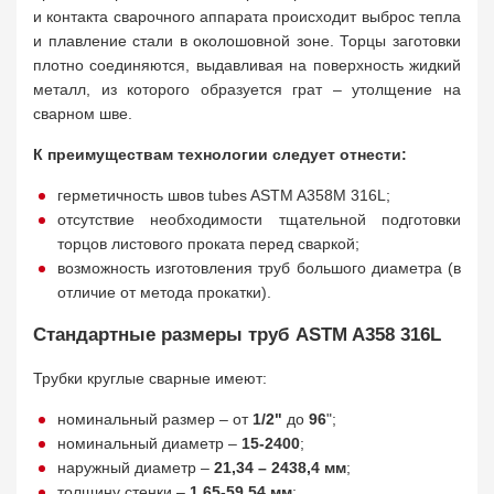
и контакта сварочного аппарата происходит выброс тепла
и плавление стали в околошовной зоне. Торцы заготовки
плотно соединяются, выдавливая на поверхность жидкий
металл, из которого образуется грат – утолщение на
сварном шве.
К преимуществам технологии следует отнести:
герметичность швов tubes ASTM A358M 316L;
отсутствие необходимости тщательной подготовки
торцов листового проката перед сваркой;
возможность изготовления труб большого диаметра (в
отличие от метода прокатки).
Стандартные размеры труб ASTM A358 316L
Трубки круглые сварные имеют:
номинальный размер – от
1/2"
до
96
";
номинальный диаметр –
15-2400
;
наружный диаметр –
21,34 – 2438,4 мм
;
толщину стенки –
1,65-59,54 мм
;