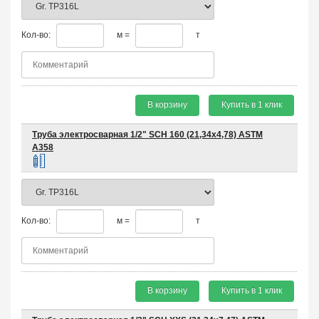
Кол-во:
м =
т
В корзину
Купить в 1 клик
Труба электросварная 1/2" SCH 160 (21,34х4,78) ASTM
A358
Кол-во:
м =
т
В корзину
Купить в 1 клик