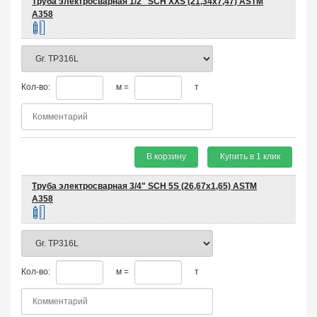
Труба электросварная 1/2" SCH XXS (21,34х7,47) ASTM
A358
Кол-во:
м =
т
В корзину
Купить в 1 клик
Труба электросварная 3/4" SCH 5S (26,67х1,65) ASTM
A358
Кол-во:
м =
т