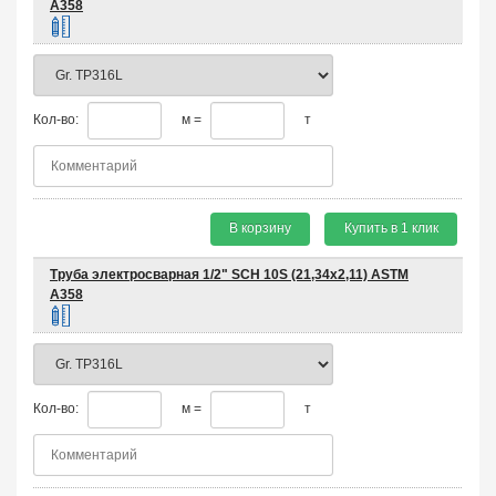
A358
Кол-во:
м =
т
В корзину
Купить в 1 клик
Труба электросварная 1/2" SCH 10S (21,34х2,11) ASTM
A358
Кол-во:
м =
т