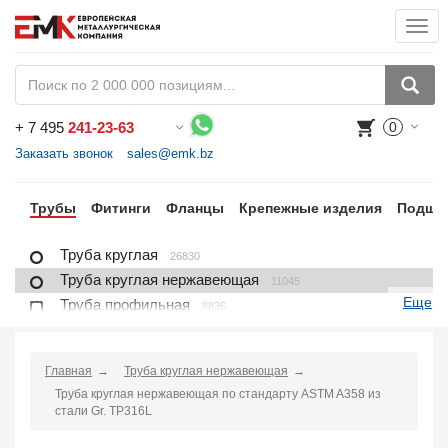
Togg
navi
+
7 495
241-23-63
0
Воспользуйтесь каталогом, положите товар в корзину и оформите заказ.
Заказать звонок
sales@emk.bz
ра
Трубы
Фитинги
Фланцы
Крепежные изделия
Подши
Труба круглая
26830
Труба круглая нержавеющая
11045
Еще
Труба профильная
8836
Труба профильная нержавеющая
1721
Труба плакированная
166
Главная
Труба круглая нержавеющая
Труба футерованная
1
Труба круглая нержавеющая по стандарту ASTM A358 из
Труба в изоляции
2230
стали Gr. TP316L
Труба u-образная
1