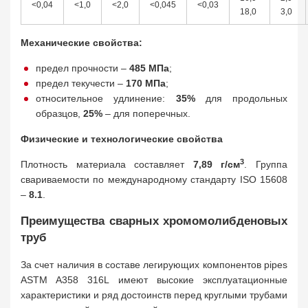
<0,04
<1,0
<2,0
<0,045
<0,03
18,0
3,0
Механические свойства:
предел прочности –
485 МПа
;
предел текучести –
170 МПа
;
относительное удлинение:
35%
для продольных
образцов,
25%
– для поперечных.
Физические и технологические свойства
3
Плотность материала составляет
7,89 г/см
. Группа
свариваемости по международному стандарту ISO 15608
–
8.1
.
Преимущества сварных хромомолибденовых
труб
За счет наличия в составе легирующих компонентов pipes
ASTM A358 316L имеют высокие эксплуатационные
характеристики и ряд достоинств перед круглыми трубами