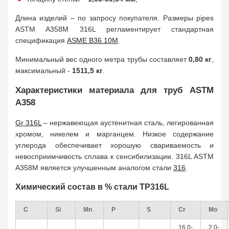
Длина изделий – по запросу покупателя. Размеры pipes
ASTM A358M 316L регламентирует стандартная
спецификация
ASME B36.10M
.
Минимальный вес одного метра трубы составляет
0,80 кг
,
максимальный -
1511,5 к
г
.
Характеристики материала для труб ASTM
A358
Gr 316L
– нержавеющая аустенитная сталь, легированная
хромом, никелем и марганцем. Низкое содержание
углерода обеспечивает хорошую свариваемость и
невосприимчивость сплава к сенсибилизации. 316L ASTM
A358M является улучшенным аналогом стали
316
.
Химический состав в % стали TP316L
C
Si
Mn
P
S
Cr
Mo
16,0-
2,0-