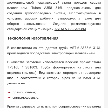
хромоникелевой нержавеющей стали методом сварки
плавлением. Tubes A358 316L предназначены для
создания трубопроводных систем, эксплуатируемых в
условиях высоких рабочих температур, а также для
общего использования. Изделия регламентируются
стандартной спецификацией
ASTM A358 / A358M
.
Технология изготовления
В соответствии со стандартом трубы ASTM A358M 316L
производятся посредством электросварки плавлением.
В качестве заготовки используется плоский прокат стали
TP316L / S31603
. Труба формируется из листа или
штрипса (полосы). Вид заготовки определяет геометрию
шва, в соответствии с которой pipes ASTM A358 316L
делятся на:
прямошовные;
спиралешовные.
Кромки свариваются встык: при соприкосновении металла