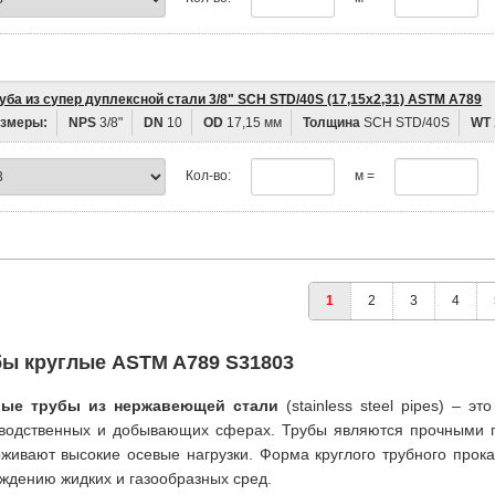
уба из супер дуплексной стали 3/8" SCH STD/40S (17,15х2,31) ASTM A789
змеры:
NPS
3/8"
DN
10
OD
17,15 мм
Толщина
SCH STD/40S
WT
Кол-во:
м =
1
2
3
4
бы круглые ASTM A789 S31803
лые трубы из нержавеющей стали
(stainless steel pipes) – 
водственных и добывающих сферах. Трубы являются прочными 
живают высокие осевые нагрузки. Форма круглого трубного прок
ждению жидких и газообразных сред.