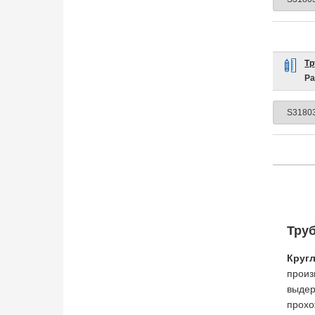
Тр
Ра
Тру
Круг
произ
выдер
прохо