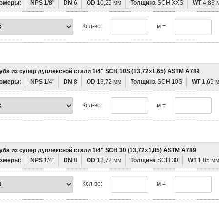
змеры:
NPS
1/8"
DN
6
OD
10,29 мм
Толщина
SCH XXS
WT
4,83 
Кол-во:
м =
уба из супер дуплексной стали 1/4" SCH 10S (13,72х1,65) ASTM A789
змеры:
NPS
1/4"
DN
8
OD
13,72 мм
Толщина
SCH 10S
WT
1,65 
Кол-во:
м =
уба из супер дуплексной стали 1/4" SCH 30 (13,72х1,85) ASTM A789
змеры:
NPS
1/4"
DN
8
OD
13,72 мм
Толщина
SCH 30
WT
1,85 м
Кол-во:
м =