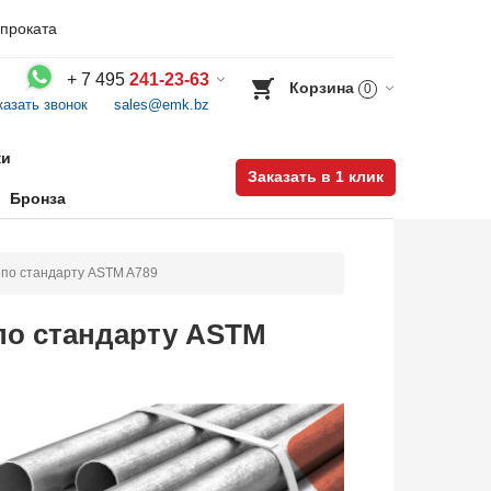
проката
+
7 495
241-23-63
Корзина
0
казать звонок
sales@emk.bz
Воспользуйтесь каталогом, положите товар в корзину и оформите заказ.
ки
Заказать в 1 клик
Бронза
по стандарту ASTM A789
по стандарту ASTM