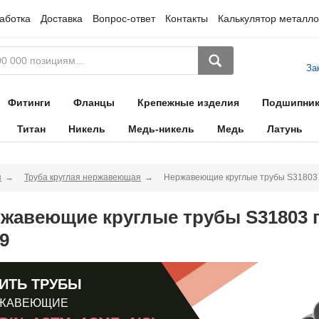
аботка
Доставка
Вопрос-ответ
Контакты
Калькулятор металло
За
Фитинги
Фланцы
Крепежные изделия
Подшипни
Титан
Никель
Медь-никель
Медь
Латунь
я
Труба круглая нержавеющая
Нержавеющие круглые трубы S31803 
жавеющие круглые трубы S31803 
9
ИТЬ ТРУБЫ
ЖАВЕЮЩИЕ