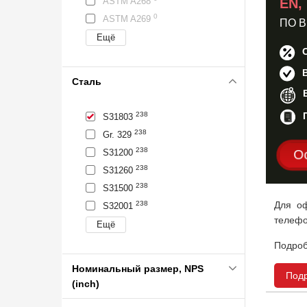
ASTM A268
EN,
0
ASTM A269
ПО 
Сталь
238
S31803
238
Gr. 329
238
S31200
О
238
S31260
238
S31500
Для оф
238
S32001
телефо
Подроб
Номинальный размер, NPS
Под
(inch)