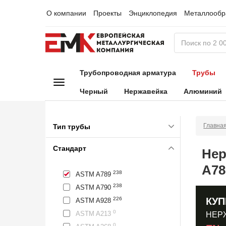
О компании
Проекты
Энциклопедия
Металлообр
Трубопроводная арматура
Трубы
Черный
Нержавейка
Алюминий
Главна
Тип трубы
Стандарт
Нер
A78
238
ASTM A789
238
ASTM A790
КУП
226
ASTM A928
0
ASTM A213
НЕР
0