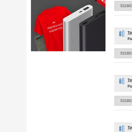
Тр
Ра
Тр
Ра
Тр