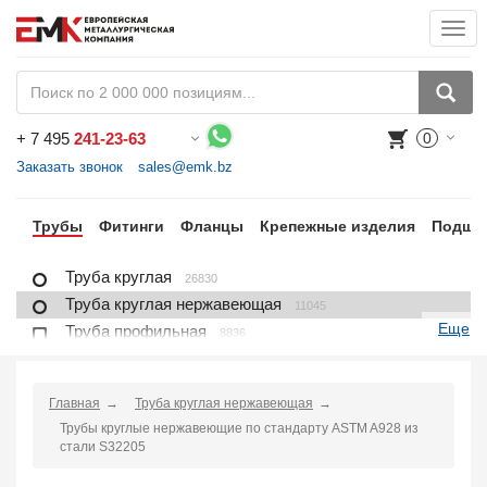
Togg
navi
+
7 495
241-23-63
0
Воспользуйтесь каталогом, положите товар в корзину и оформите заказ.
Заказать звонок
sales@emk.bz
ра
Трубы
Фитинги
Фланцы
Крепежные изделия
Подши
Труба круглая
26830
Труба круглая нержавеющая
11045
Еще
Труба профильная
8836
Труба профильная нержавеющая
1721
Труба плакированная
166
Главная
Труба круглая нержавеющая
Труба футерованная
1
Трубы круглые нержавеющие по стандарту ASTM A928 из
Труба в изоляции
2230
стали S32205
Труба u-образная
1