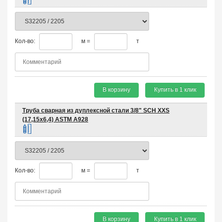
Кол-во:
м =
т
В корзину
Купить в 1 клик
Труба сварная из дуплексной стали 3/8" SCH XXS
(17,15х6,4) ASTM A928
Кол-во:
м =
т
В корзину
Купить в 1 клик