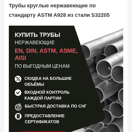
Труба оребренная
1
Трубы круглые нержавеющие по
Трубная заготовка
599
стандарту ASTM A928 из стали S32205
Заказать в 1 клик
КУПИТЬ ТРУБЫ
НЕРЖАВЕЮЩИЕ
EN, DIN, ASTM, ASME,
AISI
ПО ВЫГОДНЫМ ЦЕНАМ
СКИДКА НА БОЛЬШИЕ
ОБЪЁМЫ
ВХОДНОЙ КОНТРОЛЬ
КАЖДОЙ ПАРТИИ
БЫСТРАЯ ДОСТАВКА ПО СНГ
ПРЕДОСТАВЛЕНИЕ
СЕРТИФИКАТОВ