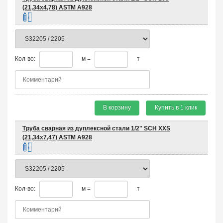
(21,34х4,78) ASTM A928
Кол-во:
м =
т
В корзину
Купить в 1 клик
Труба сварная из дуплексной стали 1/2" SCH XXS
(21,34х7,47) ASTM A928
Кол-во:
м =
т