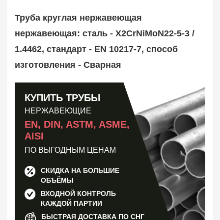
Труба оребренная
1
Трубная заготовка
Труба круглая нержавеющая
599
Заказать в 1 клик
нержавеющая: сталь - X2CrNiMoN22-5-3 /
1.4462, стандарт - EN 10217-7, способ
изготовления - Сварная
КУПИТЬ ТРУБЫ
НЕРЖАВЕЮЩИЕ
EN, DIN, ASTM, ASME,
AISI
ПО ВЫГОДНЫМ ЦЕНАМ
СКИДКА НА БОЛЬШИЕ
ОБЪЁМЫ
ВХОДНОЙ КОНТРОЛЬ
КАЖДОЙ ПАРТИИ
БЫСТРАЯ ДОСТАВКА ПО СНГ