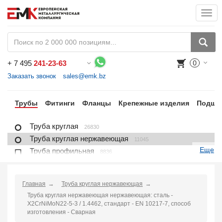
Togg
navi
+
7 495
241-23-63
0
Воспользуйтесь каталогом, положите товар в корзину и оформите заказ.
Заказать звонок
sales@emk.bz
ра
Трубы
Фитинги
Фланцы
Крепежные изделия
Подши
Труба круглая
26830
Труба круглая нержавеющая
11045
Еще
Труба профильная
8836
Труба профильная нержавеющая
1721
Труба плакированная
166
Главная
Труба круглая нержавеющая
Труба футерованная
1
Труба круглая нержавеющая нержавеющая: сталь -
Труба в изоляции
2230
X2CrNiMoN22-5-3 / 1.4462, стандарт - EN 10217-7, способ
изготовления - Сварная
Труба u-образная
1