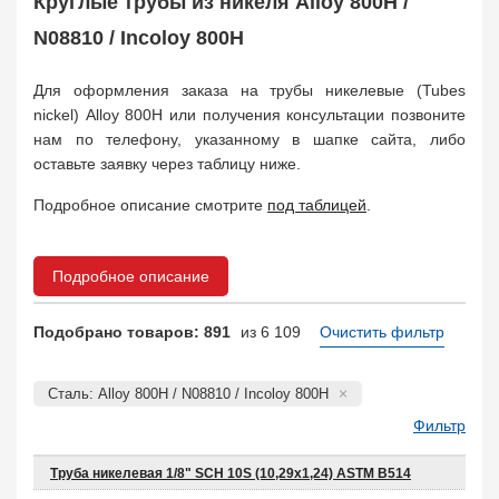
Круглые трубы из никеля Alloy 800H /
Поковка
35
Заказать в 1 клик
N08810 / Incoloy 800H
Для оформления заказа на трубы никелевые (Tubes
nickel) Alloy 800H или получения консультации позвоните
нам по телефону, указанному в шапке сайта, либо
оставьте заявку через таблицу ниже.
Подробное описание смотрите
под таблицей
.
Подробное описание
Подобрано товаров: 891
из 6 109
Очистить фильтр
Сталь: Alloy 800H / N08810 / Incoloy 800H
Фильтр
Труба никелевая 1/8" SCH 10S (10,29х1,24) ASTM B514