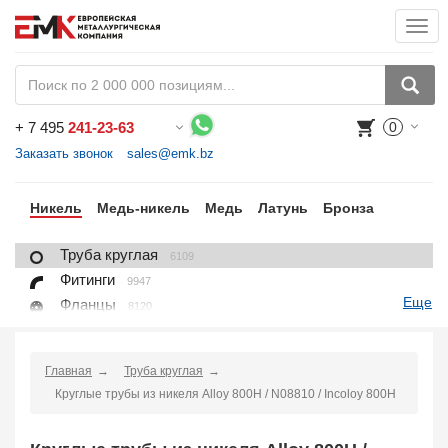
Togg
navi
+
7 495
241-23-63
0
Воспользуйтесь каталогом, положите товар в корзину и оформите заказ.
Заказать звонок
sales@emk.bz
ан
Никель
Медь-никель
Медь
Латунь
Бронза
Труба круглая
6109
Фитинги
9947
Еще
Фланцы
8120
Крепежные изделия
7625
Лист, плита
6096
Главная
Труба круглая
Круг
1404
Круглые трубы из никеля Alloy 800H / N08810 / Incoloy 800H
Квадрат
96
Проволока
702