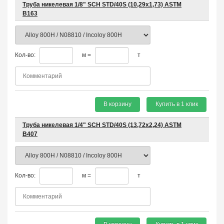
Труба никелевая 1/8" SCH STD/40S (10,29х1,73) ASTM
B163
Кол-во:
м =
т
В корзину
Купить в 1 клик
Труба никелевая 1/4" SCH STD/40S (13,72х2,24) ASTM
B407
Кол-во:
м =
т