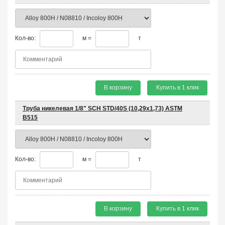
Кол-во:
м =
т
В корзину
Купить в 1 клик
Труба никелевая 1/8" SCH STD/40S (10,29х1,73) ASTM
B515
Кол-во:
м =
т
В корзину
Купить в 1 клик