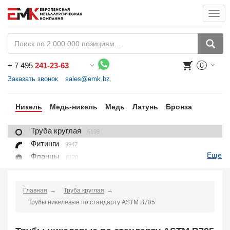
Togg
navi
+
7 495
241-23-63
0
Воспользуйтесь каталогом, положите товар в корзину и оформите заказ.
Заказать звонок
sales@emk.bz
ан
Никель
Медь-никель
Медь
Латунь
Бронза
Труба круглая
6109
Фитинги
9947
Еще
Фланцы
8120
Крепежные изделия
7625
Лист, плита
6096
Главная
Труба круглая
Круг
1404
Трубы никелевые по стандарту ASTM B705
Квадрат
96
Проволока
702