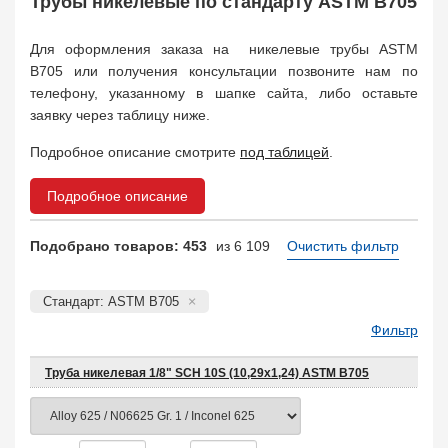
Трубы никелевые по стандарту ASTM B705
Поковка
35
Заказать в 1 клик
Для оформления заказа на никелевые трубы ASTM
B705 или получения консультации позвоните нам по
телефону, указанному в шапке сайта, либо оставьте
заявку через таблицу ниже.
Подробное описание смотрите
под таблицей
.
Подробное описание
Подобрано товаров: 453
из 6 109
Очистить фильтр
Стандарт: ASTM B705
Фильтр
Труба никелевая 1/8" SCH 10S (10,29х1,24) ASTM B705