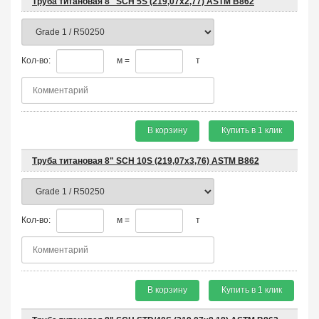
Труба титановая 8" SCH 5S (219,07x2,77) ASTM B862
Кол-во:
м =
т
В корзину
Купить в 1 клик
Труба титановая 8" SCH 10S (219,07x3,76) ASTM B862
Кол-во:
м =
т
В корзину
Купить в 1 клик