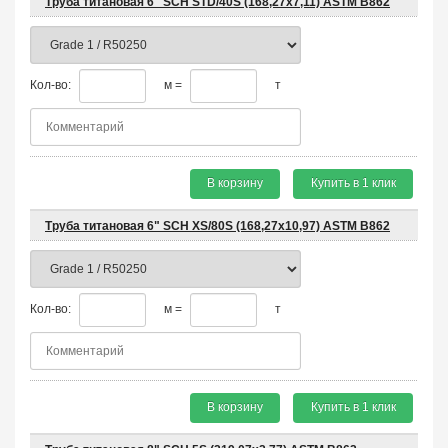
Труба титановая 6" SCH STD/40S (168,27x7,11) ASTM B862
Кол-во:
м =
т
В корзину
Купить в 1 клик
Труба титановая 6" SCH XS/80S (168,27x10,97) ASTM B862
Кол-во:
м =
т
В корзину
Купить в 1 клик