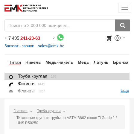
Togg
navi
+
7 495
241-23-63
0
Воспользуйтесь каталогом, положите товар в корзину и оформите заказ.
Заказать звонок
sales@emk.bz
ий
Титан
Никель
Медь-никель
Медь
Латунь
Бронза
Труба круглая
270
Фитинги
6419
Еще
Фланцы
1022
Лист, плита
228
Круг
97
Главная
Труба круглая
Проволока
16
Титановые круглые трубы по ASTM B862 сплав Ti Grade 1 /
Поковка
100
UNS R50250
Заказать в 1 клик