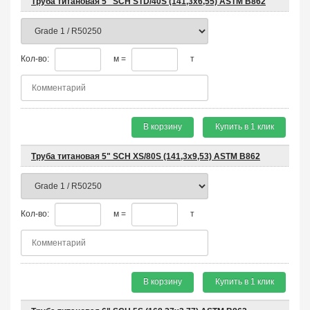
Труба титановая 5" SCH STD/40S (141,3x6,55) ASTM B862
Кол-во:
м =
т
В корзину
Купить в 1 клик
Труба титановая 5" SCH XS/80S (141,3x9,53) ASTM B862
Кол-во:
м =
т
В корзину
Купить в 1 клик