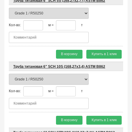
Труба титановая 6" SCH 5S (168,27x2,77) ASTM B862
Кол-во:
м =
т
В корзину
Купить в 1 клик
Труба титановая 6" SCH 10S (168,27x3,4) ASTM B862
Кол-во:
м =
т
В корзину
Купить в 1 клик