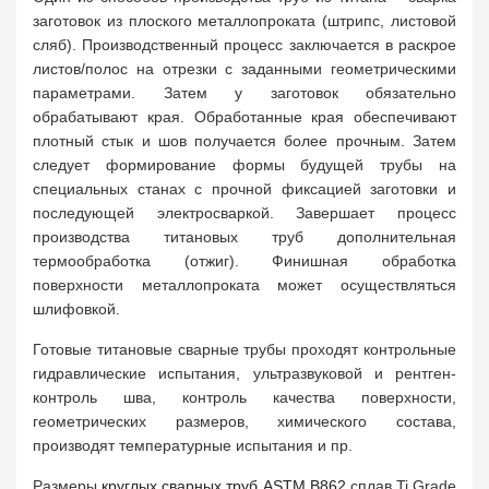
заготовок из плоского металлопроката (штрипс, листовой
сляб). Производственный процесс заключается в раскрое
листов/полос на отрезки с заданными геометрическими
параметрами. Затем у заготовок обязательно
обрабатывают края. Обработанные края обеспечивают
плотный стык и шов получается более прочным. Затем
следует формирование формы будущей трубы на
специальных станах с прочной фиксацией заготовки и
последующей электросваркой. Завершает процесс
производства титановых труб дополнительная
термообработка (отжиг). Финишная обработка
поверхности металлопроката может осуществляться
шлифовкой.
Готовые титановые сварные трубы проходят контрольные
гидравлические испытания, ультразвуковой и рентген-
контроль шва, контроль качества поверхности,
геометрических размеров, химического состава,
производят температурные испытания и пр.
Размеры
круглых сварных труб ASTM B862
сплав Ti Grade