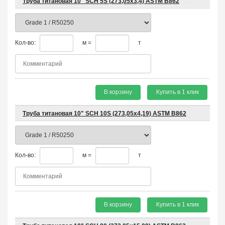
Труба титановая 10" SCH 5S (273,05x3,4) ASTM B862
Кол-во:
м =
т
В корзину
Купить в 1 клик
Труба титановая 10" SCH 10S (273,05x4,19) ASTM B862
Кол-во:
м =
т
В корзину
Купить в 1 клик