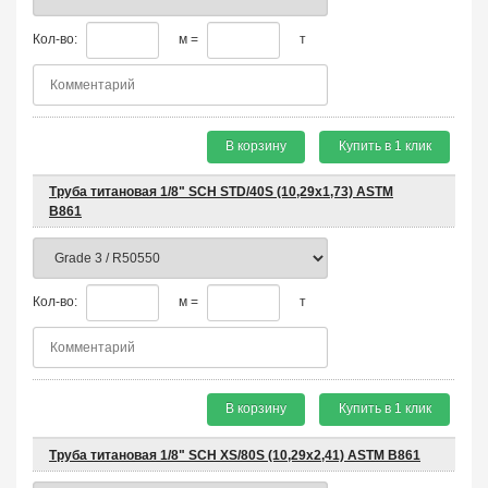
Кол-во:
м =
т
В корзину
Купить в 1 клик
Труба титановая 1/8" SCH STD/40S (10,29x1,73) ASTM
B861
Кол-во:
м =
т
В корзину
Купить в 1 клик
Труба титановая 1/8" SCH XS/80S (10,29x2,41) ASTM B861