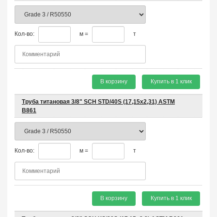
Кол-во:
м =
т
В корзину
Купить в 1 клик
Труба титановая 3/8" SCH STD/40S (17,15x2,31) ASTM
B861
Кол-во:
м =
т
В корзину
Купить в 1 клик