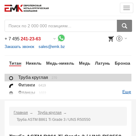
Togg
navi
+
7 495
241-23-63
0
Воспользуйтесь каталогом, положите товар в корзину и оформите заказ.
Заказать звонок
sales@emk.bz
ий
Титан
Никель
Медь-никель
Медь
Латунь
Бронза
Труба круглая
270
Фитинги
6419
Еще
Фланцы
1022
Лист, плита
228
Круг
97
Главная
Труба круглая
Проволока
16
Труба ASTM B861 Ti Grade 3 / UNS R50550
Поковка
100
Заказать в 1 клик