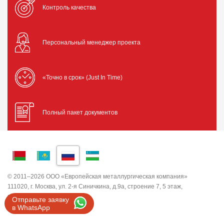
Контроль качества
Персональный менеджер проекта
«Точно в срок» (Just In Time)
Полный пакет документов
© 2011–2026 ООО «Европейская металлургическая компания»
111020, г. Москва, ул. 2-я Синичкина, д.9а, строение 7, 5 этаж,
помещение I, комната 5
Отправьте заявку
ИНН 7743820503 ООО "ЕМК"
в WhatsApp