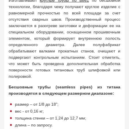
Изготавливают
круглые трубы по В861
по бесшовной
технологии, благодаря чему получают круглое изделие с
равномерной прочностью по всей площади за счет
отсутствия сварных швов. Производственный процесс
заключается в разогреве заготовки и деформации ее на
специальном оборудовании, оснащенном прошивочным
элементом, который формирует внутреннюю полость
определенного диаметра. Далее полуфабрикат
обрабатывают валками прокатных станов, очищают и
подвергают контрольным испытаниям. Стоит отметить,
что может быть проведена дополнительная обработка
поверхности готовых титановых труб шлифовкой или
полировкой.
Бесшовные трубы (seamless pipes) из титана
производятся в следующем размерном диапазоне:
размер – от 1/8 до 18";
вес - от 0,16 кг;
толщина стенки – от 1,24 до 12,7 мм;
длина – по запросу.