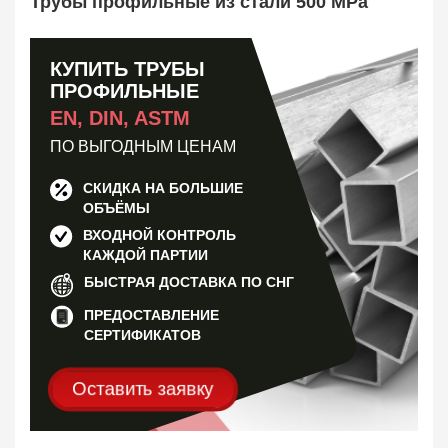
Трубы профильные из стали 500 MPa
Труба оребренная
1
Трубная заготовка
599
Заказать в 1 клик
КУПИТЬ ТРУБЫ
ПРОФИЛЬНЫЕ
EN, DIN, ASTM
ПО ВЫГОДНЫМ ЦЕНАМ
СКИДКА НА БОЛЬШИЕ
ОБЪЁМЫ
ВХОДНОЙ КОНТРОЛЬ
КАЖДОЙ ПАРТИИ
БЫСТРАЯ ДОСТАВКА ПО СНГ
ПРЕДОСТАВЛЕНИЕ
СЕРТИФИКАТОВ
Оставить заявку