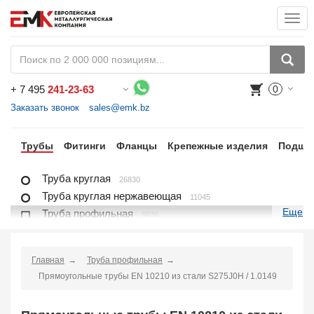
Togg
navi
+
7 495
241-23-63
0
Воспользуйтесь каталогом, положите товар в корзину и оформите заказ.
Заказать звонок
sales@emk.bz
ра
Трубы
Фитинги
Фланцы
Крепежные изделия
Подши
Труба круглая
26830
Труба круглая нержавеющая
11045
Еще
Труба профильная
8836
Труба профильная нержавеющая
1721
Труба плакированная
166
Главная
Труба профильная
Труба футерованная
1
Прямоугольные трубы EN 10210 из стали S275J0H / 1.0149
Труба в изоляции
2230
Труба u-образная
1