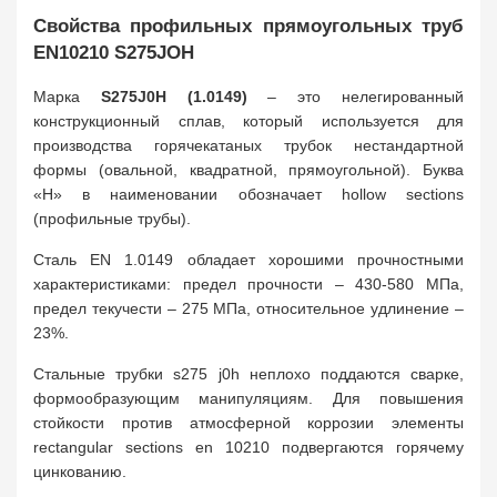
Свойства профильных прямоугольных труб
EN10210 S275JOH
Марка
S275J0H (1.0149)
– это нелегированный
конструкционный сплав, который используется для
производства горячекатаных трубок нестандартной
формы (овальной, квадратной, прямоугольной). Буква
«H» в наименовании обозначает hollow sections
(профильные трубы).
Сталь EN 1.0149 обладает хорошими прочностными
характеристиками: предел прочности – 430-580 МПа,
предел текучести – 275 МПа, относительное удлинение –
23%.
Стальные трубки s275 j0h неплохо поддаются сварке,
формообразующим манипуляциям. Для повышения
стойкости против атмосферной коррозии элементы
rectangular sections en 10210 подвергаются горячему
цинкованию.