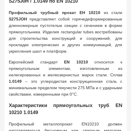
S275J0H / 1.0149 по EN 10210
Профильный трубный прокат
ЕН 10210
из стали
S275JOH
представляет собой горячедеформированные
длинномерные пустотелые секции с сечением в форме
прямоугольника. Изделия rectangular tubes востребованы
для строительства конструкций и сооружений, для
прокладки электрических и других коммуникаций, для
укрепления шахт и платформ.
Европейский стандарт
EN 10210
относится к
прямоугольным элементам, изготовленным из
нелегированных и мелкозернистых марок стали. Сплав
1.0149
– это углеродистая конструкционная сталь с
минимальным пределом текучести 275 МПа и с ударными
свойствами, измеренными при 0°C.
Характеристики прямоугольных труб EN
10210 1.0149
Профильный металлопрокат EN10210 должен
изготавливаться бесшовным или сварным методом.