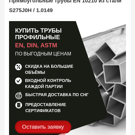
Прямоугольные трубы EN 10210 из стали
Труба оребренная
1
Трубная заготовка
S275J0H / 1.0149
599
Заказать в 1 клик
КУПИТЬ ТРУБЫ
ПРОФИЛЬНЫЕ
EN, DIN, ASTM
ПО ВЫГОДНЫМ ЦЕНАМ
СКИДКА НА БОЛЬШИЕ
ОБЪЁМЫ
ВХОДНОЙ КОНТРОЛЬ
КАЖДОЙ ПАРТИИ
БЫСТРАЯ ДОСТАВКА ПО СНГ
ПРЕДОСТАВЛЕНИЕ
СЕРТИФИКАТОВ
Оставить заявку