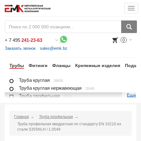
Togg
navi
+
7 495
241-23-63
0
Воспользуйтесь каталогом, положите товар в корзину и оформите заказ.
Заказать звонок
sales@emk.bz
ра
Трубы
Фитинги
Фланцы
Крепежные изделия
Подши
Труба круглая
26830
Труба круглая нержавеющая
11045
Еще
Труба профильная
8836
Труба профильная нержавеющая
1721
Труба плакированная
166
Главная
Труба профильная
Труба футерованная
1
Труба профильная квадратная по стандарту EN 10210 из
Труба в изоляции
2230
стали S355NLH / 1.0549
Труба u-образная
1