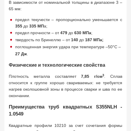
В зависимости от номинальной толщины в диапазоне 3 –
65 мм:
предел текучести – пропорционально уменьшается с
355
до
335 МП
а;
предел прочности – от
479
до
630 МПа
;
твердость по Бринеллю – от
140
до
187 МП
а;
поглощенная энергия удара при температуре –50°C –
27 Дж
.
Физические и технологические свойства
3
Плотность металла составляет
7,85 г/см
. Сплав
относится к группе хорошо свариваемых: не требуется
нагрев околошовной зоны в процессе сварки и шва по ее
окончании.
Преимущества труб квадратных S355NLH -
1.0549
Квадратные профили 10210 за счет сочетания формы