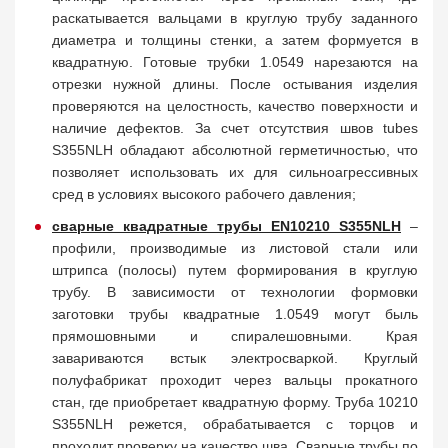
раскатывается вальцами в круглую трубу заданного
диаметра и толщины стенки, а затем формуется в
квадратную. Готовые трубки 1.0549 нарезаются на
отрезки нужной длины. После остывания изделия
проверяются на целостность, качество поверхности и
наличие дефектов. За счет отсутствия швов tubes
S355NLH обладают абсолютной герметичностью, что
позволяет использовать их для сильноагрессивных
сред в условиях высокого рабочего давления;
сварные
квадратные трубы EN10210 S355NLH
–
профили, производимые из листовой стали или
штрипса (полосы) путем формирования в круглую
трубу. В зависимости от технологии формовки
заготовки трубы квадратные 1.0549 могут быль
прямошовными и спиралешовными. Края
завариваются встык электросваркой. Круглый
полуфабрикат проходит через вальцы прокатного
стан, где приобретает квадратную форму. Труба 10210
S355NLH режется, обрабатывается с торцов и
проходит проверку на качество шва. Сварные трубы по