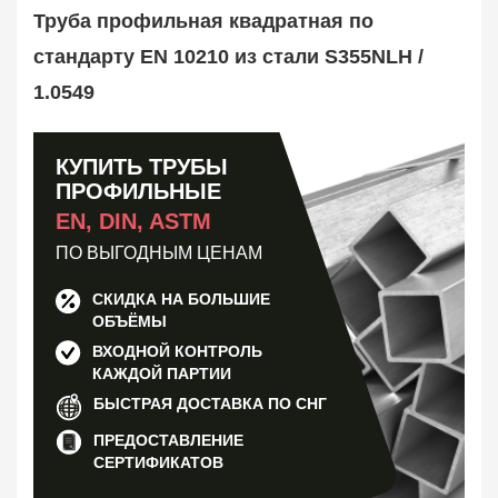
Труба оребренная
1
Труба профильная квадратная по
Трубная заготовка
599
стандарту EN 10210 из стали S355NLH /
Заказать в 1 клик
1.0549
КУПИТЬ ТРУБЫ
ПРОФИЛЬНЫЕ
EN, DIN, ASTM
ПО ВЫГОДНЫМ ЦЕНАМ
СКИДКА НА БОЛЬШИЕ
ОБЪЁМЫ
ВХОДНОЙ КОНТРОЛЬ
КАЖДОЙ ПАРТИИ
БЫСТРАЯ ДОСТАВКА ПО СНГ
ПРЕДОСТАВЛЕНИЕ
СЕРТИФИКАТОВ