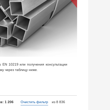
у EN 10219 или получения консультации
вку через таблицу ниже.
в: 1 206
Очистить фильтр
из 8 836