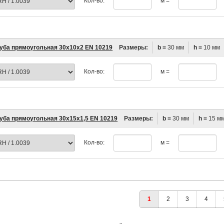
Кол-во:
м =
уба прямоугольная 30х10х2 EN 10219
Размеры:
b =
30 мм
h =
10 мм
Кол-во:
м =
уба прямоугольная 30х15х1,5 EN 10219
Размеры:
b =
30 мм
h =
15 м
Кол-во:
м =
1
2
3
4