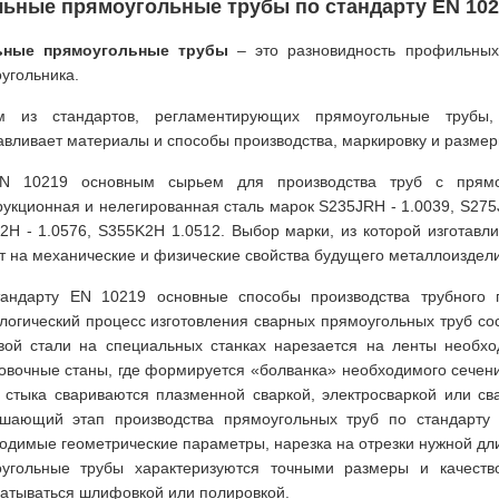
льные прямоугольные трубы по стандарту EN 102
ьные прямоугольные трубы
– это разновидность профильных 
угольника.
м из стандартов, регламентирующих прямоугольные трубы
авливает материалы и способы производства, маркировку и размер
N 10219 основным сырьем для производства труб с прямоу
рукционная и нелегированная сталь марок S235JRH - 1.0039, S275J
2H - 1.0576, S355K2H 1.0512. Выбор марки, из которой изготав
т на механические и физические свойства будущего металлоиздел
андарту EN 10219 основные способы производства трубного п
логический процесс изготовления сварных прямоугольных труб сос
вой стали на специальных станках нарезается на ленты необхо
овочные станы, где формируется «болванка» необходимого сечения
 стыка свариваются плазменной сваркой, электросваркой или с
шающий этап производства прямоугольных труб по стандарту 
одимые геометрические параметры, нарезка на отрезки нужной дл
угольные трубы характеризуются точными размеры и качеств
атываться шлифовкой или полировкой.