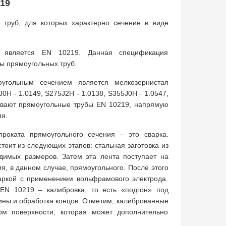
19
труб, для которых характерно сечение в виде
, является EN 10219. Данная спецификация
ы прямоугольных труб.
гольным сечением является мелкозернистая
0H - 1.0149, S275J2H - 1.0138, S355J0H - 1.0547,
ливают прямоугольные трубы EN 10219, напрямую
ия.
роката прямоугольного сечения – это сварка.
тоит из следующих этапов: стальная заготовка из
димых размеров. Затем эта лента поступает на
, в данном случае, прямоугольного. После этого
варкой с применением вольфрамового электрода.
EN 10219 – калибровка, то есть «подгон» под
ины и обработка концов. Отметим, калиброванные
ом поверхности, которая может дополнительно