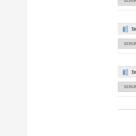
Тр
Тр