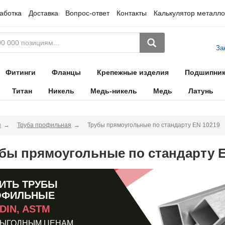
аботка
Доставка
Вопрос-ответ
Контакты
Калькулятор металло
За
Фитинги
Фланцы
Крепежные изделия
Подшипни
Титан
Никель
Медь-никель
Медь
Латунь
я
Труба профильная
Трубы прямоугольные по стандарту EN 10219
бы прямоугольные по стандарту E
ИТЬ ТРУБЫ
ОФИЛЬНЫЕ
 DIN, ASTM
ВЫГОДНЫМ ЦЕНАМ