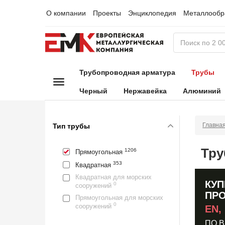
О компании
Проекты
Энциклопедия
Металлообр
Трубопроводная арматура
Трубы
Черный
Нержавейка
Алюминий
Главна
Тип трубы
Тру
1206
Прямоугольная
353
Квадратная
Квадратная для морских
КУП
0
сооружений
ПР
Прямоугольная для морских
0
сооружений
EN,
ПО 