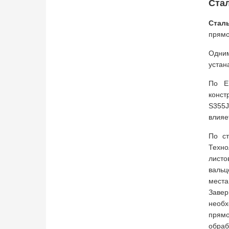
Ста
Стал
прямо
Одни
устан
По E
конст
S355J
влияе
По ст
Техно
листо
вальц
места
Завер
необх
прямо
обраб