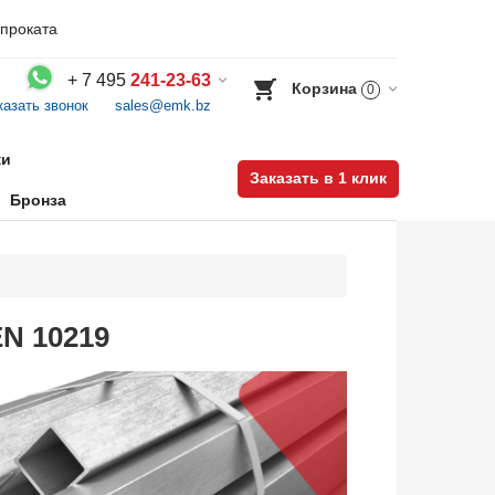
проката
+
7 495
241-23-63
Корзина
0
казать звонок
sales@emk.bz
Воспользуйтесь каталогом, положите товар в корзину и оформите заказ.
ки
Заказать в 1 клик
Бронза
N 10219