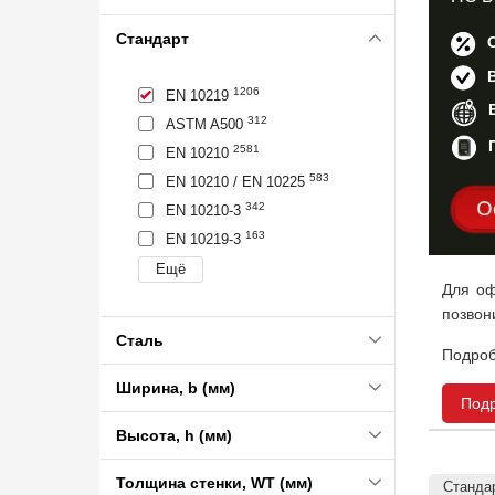
Стандарт
1206
EN 10219
312
ASTM A500
2581
EN 10210
583
EN 10210 / EN 10225
Ос
342
EN 10210-3
163
EN 10219-3
Для оф
позвон
Сталь
Подроб
Ширина, b (мм)
Под
Высота, h (мм)
Толщина стенки, WT (мм)
Станда