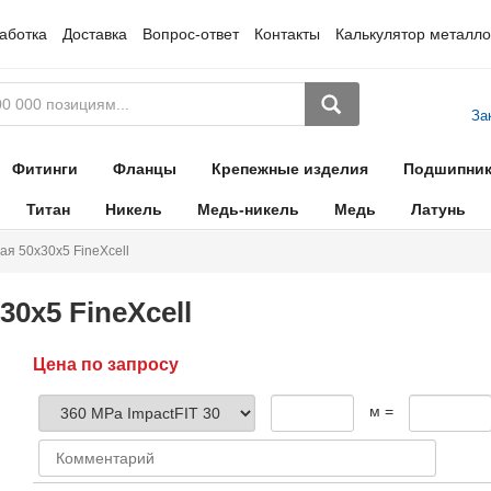
аботка
Доставка
Вопрос-ответ
Контакты
Калькулятор металло
За
Фитинги
Фланцы
Крепежные изделия
Подшипни
Титан
Никель
Медь-никель
Медь
Латунь
ая 50х30х5 FineXcell
0х5 FineXcell
Цена по запросу
м =