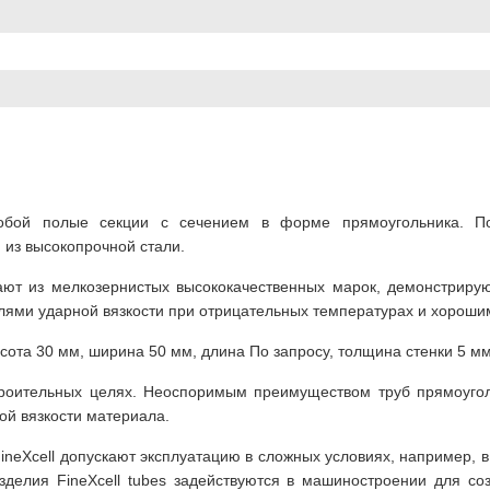
собой полые секции с сечением в форме прямоугольника. П
из высокопрочной стали.
вают из мелкозернистых высококачественных марок, демонстриру
елями ударной вязкости при отрицательных температурах и хороши
ота 30 мм, ширина 50 мм, длина По запросу, толщина стенки 5 мм, 
оительных целях. Неоспоримым преимуществом труб прямоуголь
ой вязкости материала.
neXcell допускают эксплуатацию в сложных условиях, например, в 
делия FineXcell tubes задействуются в машиностроении для соз