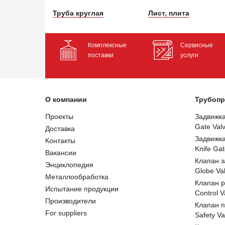
Труба круглая
Лист, плита
Комплексные
Сервисные
поставки
услуги
О компании
Трубопр
Проекты
Задвижк
Gate Val
Доставка
Задвижк
Контакты
Knife Gat
Вакансии
Клапан 
Энциклопедия
Globe Va
Металлообработка
Клапан 
Испытание продукции
Control V
Производители
Клапан 
For suppliers
Safety Va