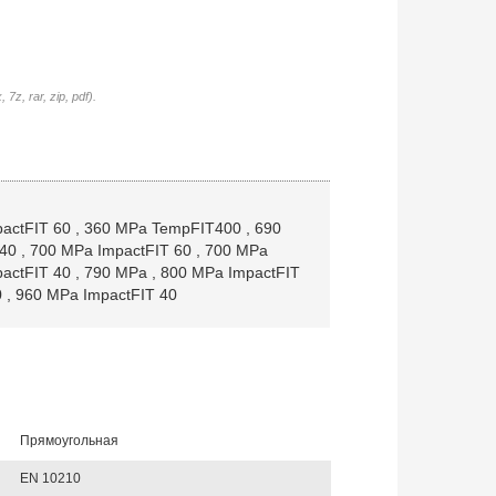
7z, rar, zip, pdf).
actFIT 60
,
360 MPa TempFIT400
,
690
 40
,
700 MPa ImpactFIT 60
,
700 MPa
actFIT 40
,
790 MPa
,
800 MPa ImpactFIT
0
,
960 MPa ImpactFIT 40
Прямоугольная
EN 10210