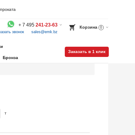
проката
+
7 495
241-23-63
Корзина
0
казать звонок
sales@emk.bz
Воспользуйтесь каталогом, положите товар в корзину и оформите заказ.
ки
Заказать в 1 клик
Бронза
т