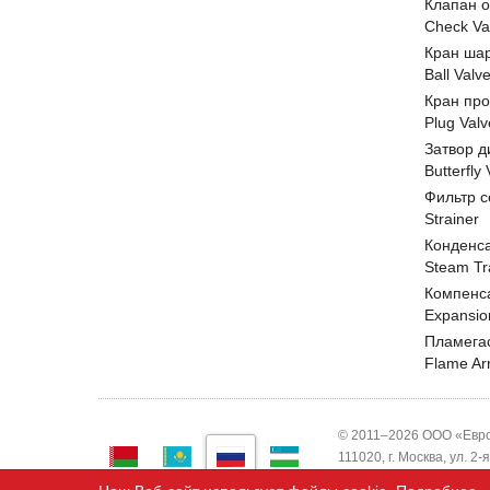
Клапан 
Check Va
Кран ша
Ball Valv
Кран пр
Plug Valv
Затвор д
Butterfly
Фильтр с
Strainer
Конденс
Steam Tr
Компенс
Expansio
Пламега
Flame Ar
© 2011–2026 ООО «Евро
111020, г. Москва, ул. 2
ИНН 7743820503 ООО "