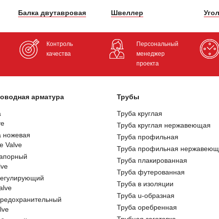
Балка двутавровая
Швеллер
Уго
Контроль
Персональный
качества
менеджер
проекта
оводная арматура
Трубы
а
Труба круглая
ve
Труба круглая нержавеющая
а ножевая
Труба профильная
e Valve
Труба профильная нержавеющ
запорный
Труба плакированная
lve
Труба футерованная
регулирующий
Труба в изоляции
alve
Труба u-образная
предохранительный
Труба оребренная
lve