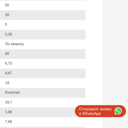
50
30
5
5,28
По запросу
60
6,73
8,67
19
FineXcell
18,7
Отправьте заявку
1,08
в WhatsApp
7,89