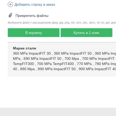
Добавить строку в заказ
Прикрепить файлы
Выберите файл с расширением (jpeg, jpg, png, xls, xlxs, doc, docx, rtf, txt, ppt, pptx, 
В корзину
Купить в 1 клик
Марки стали
360 MPa ImpactFIT 30
,
360 MPa ImpactFIT 50
,
360 MPa Imp
MPa
,
690 MPa ImpactFIT 50
,
700 Mpa
,
700 MPa ImpactFIT
TempFIT300
,
700 MPa TempFIT400
,
770 MPa
,
780 MPa Imp
40
,
890 Mpa
,
890 MPa ImpactFIT 50
,
900 MPa ImpactFIT 4