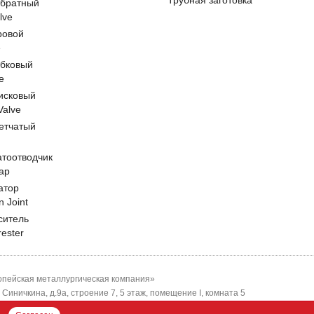
Трубная заготовка
обратный
lve
ровой
e
обковый
e
исковый
 Valve
етчатый
атоотводчик
ap
атор
n Joint
ситель
rester
пейская металлургическая компания»
-я Синичкина, д.9а, строение 7, 5 этаж, помещение I, комната 5
ЕМК"