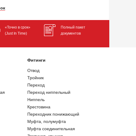
лок
«Точно в срок»
Полный пакет
(Just In Time)
документов
Фитинги
Отвод
Тройник
Переход
ая
Переход ниппельный
Ниппель
Крестовина
Переходник понижающий
Муфта, полумуфта
Муфта соединительная