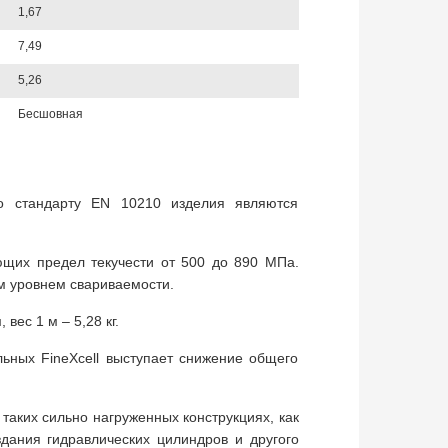
1,67
7,49
5,26
Бесшовная
о стандарту EN 10210 изделия являются
ющих предел текучести от 500 до 890 МПа.
м уровнем свариваемости.
вес 1 м – 5,28 кг.
ных FineXcell выступает снижение общего
таких сильно нагруженных конструкциях, как
дания гидравлических цилиндров и другого