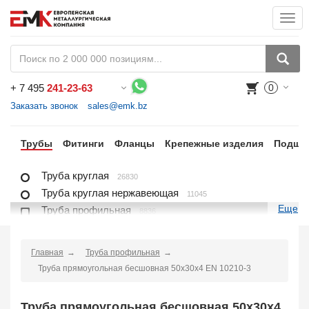
Togg
navi
+
7 495
241-23-63
0
Воспользуйтесь каталогом, положите товар в корзину и оформите заказ.
Заказать звонок
sales@emk.bz
ра
Трубы
Фитинги
Фланцы
Крепежные изделия
Подши
Труба круглая
26830
Труба круглая нержавеющая
11045
Еще
Труба профильная
8836
Труба профильная нержавеющая
1721
Труба плакированная
166
Главная
Труба профильная
Труба футерованная
1
Труба прямоугольная бесшовная 50х30х4 EN 10210-3
Труба в изоляции
2230
Труба u-образная
1
Труба прямоугольная бесшовная 50х30х4