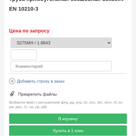
Труба оребренная
1
EN 10210-3
Трубная заготовка
599
Заказать в 1 клик
Цена по запросу
Добавить строку в заказ
Прикрепить файлы
Выберите файл с расширением (jpeg, jpg, png, xls, xlxs, doc, docx, rtf, txt,
ppt, pptx, 7z, rar, zip, pdf).
В корзину
Купить в 1 клик