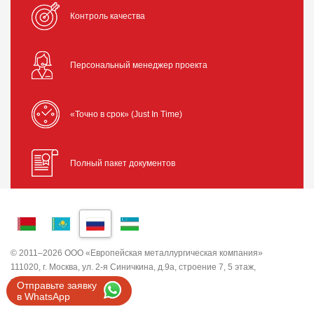
Контроль качества
Персональный менеджер проекта
«Точно в срок» (Just In Time)
Полный пакет документов
© 2011–2026 ООО «Европейская металлургическая компания»
111020, г. Москва, ул. 2-я Синичкина, д.9а, строение 7, 5 этаж,
помещение I, комната 5
Отправьте заявку
ИНН 7743820503 ООО "ЕМК"
в WhatsApp