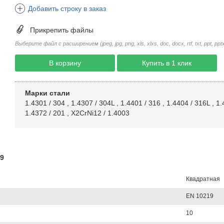
Добавить строку в заказ
Прикрепить файлы
Выберите файл с расширением (jpeg, jpg, png, xls, xlxs, doc, docx, rtf, txt, ppt, pptx, 
В корзину
Купить в 1 клик
Марки стали
1.4301 / 304
,
1.4307 / 304L
,
1.4401 / 316
,
1.4404 / 316L
,
1.
1.4372 / 201
,
X2CrNi12 / 1.4003
9
Квадратная
EN 10219
10