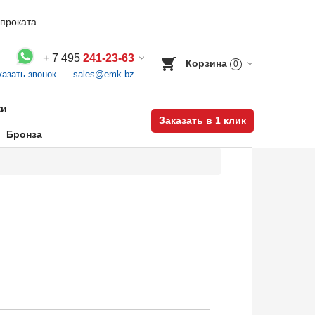
проката
+
7 495
241-23-63
Корзина
0
казать звонок
sales@emk.bz
Воспользуйтесь каталогом, положите товар в корзину и оформите заказ.
ки
Заказать в 1 клик
Бронза