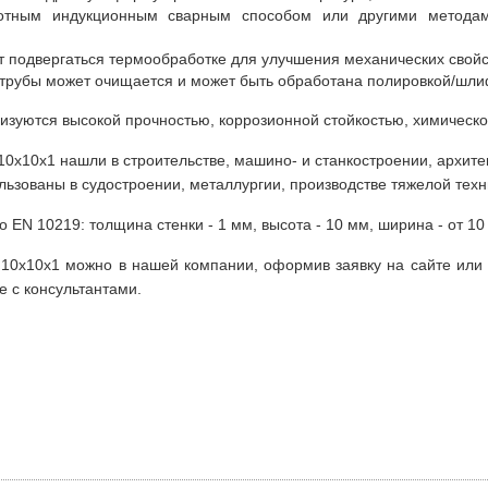
стотным индукционным сварным способом или другими метода
т подвергаться термообработке для улучшения механических свойс
 трубы может очищается и может быть обработана полировкой/шли
изуются высокой прочностью, коррозионной стойкостью, химическ
х10х1 нашли в строительстве, машино- и станкостроении, архитек
льзованы в судостроении, металлургии, производстве тяжелой техн
N 10219: толщина стенки - 1 мм, высота - 10 мм, ширина - от 10 мм
10х10х1 можно в нашей компании, оформив заявку на сайте или 
е с консультантами.