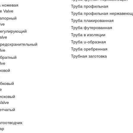
а ножевая
Труба профильная
e Valve
Труба профильная нержавеющ
запорный
Труба плакированная
lve
Труба футерованная
регулирующий
Труба в изоляции
alve
Труба u-образная
предохранительный
Труба оребренная
lve
Трубная заготовка
обратный
lve
ровой
e
обковый
e
исковый
 Valve
етчатый
атоотводчик
ap