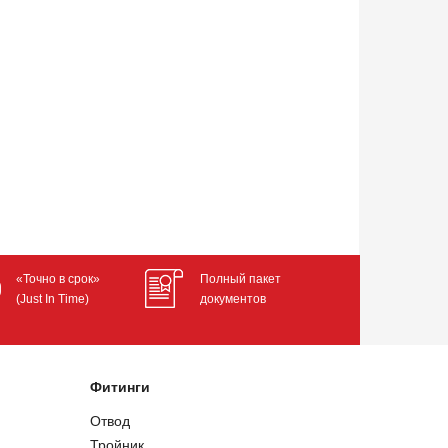
«Точно в срок»
Полный пакет
(Just In Time)
документов
Фитинги
Отвод
Тройник