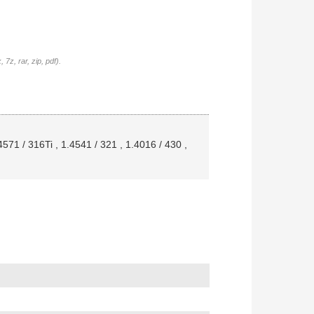
7z, rar, zip, pdf).
4571 / 316Ti
,
1.4541 / 321
,
1.4016 / 430
,