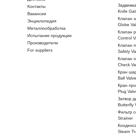
Задвижк
Контакты
Knife Gat
Вакансии
Клапан 
Энциклопедия
Globe Va
Металлообработка
Клапан 
Испытание продукции
Control V
Производители
Клапан 
For suppliers
Safety Va
Клапан 
Check Va
Кран ша
Ball Valv
Кран пр
Plug Valv
Затвор д
Butterfly
Фильтр с
Strainer
Конденс
Steam Tr