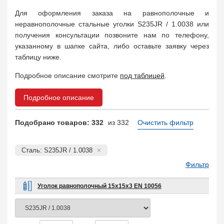
Арматура
10
Для оформления заказа на равнополочные и
Поковка
120
неравнополочные стальные уголки S235JR / 1.0038 или
Балка двутавровая
817
получения консультации позвоните нам по телефону,
Балка тавровая
14
указанному в шапке сайта, либо оставьте заявку через
Швеллер
178
таблицу ниже.
Уголок
332
Подробное описание смотрите
под таблицей
.
Полособульб
54
Рельсы
78
Подробное описание
Рельсовый крепеж
776
Заказать в 1 клик
Подобрано товаров: 332
из 332
Очистить фильтр
Сталь: S235JR / 1.0038
Фильтр
Уголок равнополочный 15х15х3 EN 10056