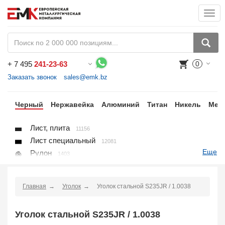
Togg
navi
+
7 495
241-23-63
0
Воспользуйтесь каталогом, положите товар в корзину и оформите заказ.
Заказать звонок
sales@emk.bz
ки
Черный
Нержавейка
Алюминий
Титан
Никель
Мед
Лист, плита
11156
Лист специальный
12081
Еще
Рулон
1403
Круг
3250
Квадрат
895
Главная
Уголок
Уголок стальной S235JR / 1.0038
Полоса
10866
Шестигранник
71
Уголок стальной S235JR / 1.0038
Проволока
91