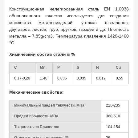
Конструкционная нелегированная сталь EN 1.0038
обыкновенного качества используется для создания
множества металлоизделий: уголков, швеллеров,
двутавров, листов, труб, прутков, гвоздей и др. Плотность
металла – 7.85g/cm3. Температура плавления 1420-1460
°C.
Химический состав стали в %
C
Mn
P
S
N
Cu
0,17-0,20
1,40
0,035
0,035
0,012
0,55
Механические свойства:
Минимальный предел текучести, МПа
225-235
Предел прочности, МПа
360-510
Твердость по Бринеллю
104-154
Относительное удлинение, %
26