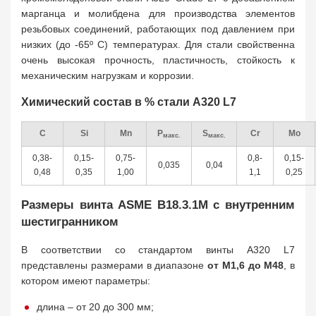
марганца и молибдена для производства элементов
резьбовых соединений, работающих под давлением при
низких (до -65º C) температурах. Для стали свойственна
очень высокая прочность, пластичность, стойкость к
механическим нагрузкам и коррозии.
Химический состав в % стали A320 L7
C
Si
Mn
P
S
Cr
Mo
макс.
макс.
0,38-
0,15-
0,75-
0,8-
0,15-
0,035
0,04
0,48
0,35
1,00
1,1
0,25
Размеры винта ASME B18.3.1M с внутренним
шестигранником
В соответствии со стандартом винты A320 L7
представлены размерами в диапазоне
от М1,6 до М48
, в
котором имеют параметры:
длина – от 20 до 300 мм;