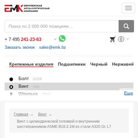
Togg
navi
+
7 495
241-23-63
0
Воспользуйтесь каталогом, положите товар в корзину и оформите заказ.
Заказать звонок
sales@emk.bz
цы
Крепежные изделия
Подшипники
Черный
Нержавейк
Болт
11228
Винт
7441
Еще
Шпилька
37547
Гайка
1271
Шайба
1225
Главная
Винт
Пробка, вставка
78
Винт с цилиндрической головкой и внутренним
U-болт (хомут)
266
шестигранником ASME B18.3.1M из стали A320 Gr. L7
Крепление для труб (хомут, скоба, зажим)
10